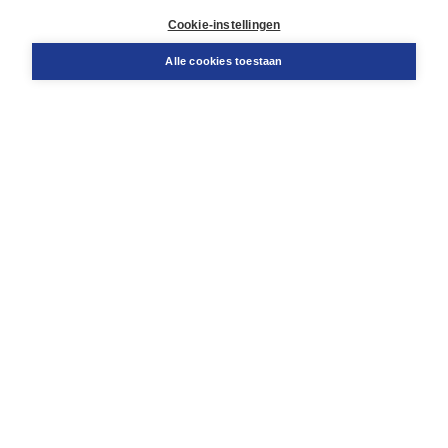
Klantenservice
Cookie-instellingen
Support
Bestellen
Alle cookies toestaan
​Retourneren
Docentenservice
Contact
Over Boom NT2
Over ons
Partners
Advies op maat
Gratis verzending in NL vanaf € 20,-.
Veilig winkelen met Thuiswinkelwaarborg
Algemene voorwaarden
Algemene voorwaarden zakelijk
Cookieverklaring