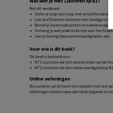
Wat leer je met
Luisteren op B1
?
Met dit werkboek:
Oefen je stap voor stap met verschillende aspe
Leer je efficiënter luisteren met handige strat
Bereid je luisteropdrachten en examenvragen 
Ontvang je veel praktische tips voor het Staa
Leer je belangrijke examenvaardigheden aan.
Voor wie is dit boek?
Dit boek is bedoeld voor:
NT2-cursisten die zich voorbereiden op het 
NT2-cursisten die hun luistervaardigheid op B1
Online oefeningen
Bij
Luisteren op B1
hoort een website met veel aa
oefeningen sluiten nauw aan bij de opgaven en 