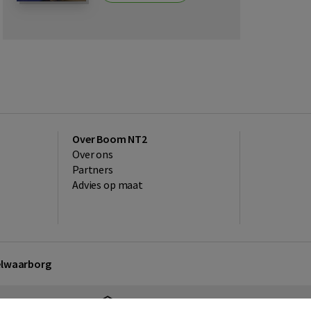
Over Boom NT2
Over ons
Partners
Advies op maat
kelwaarborg