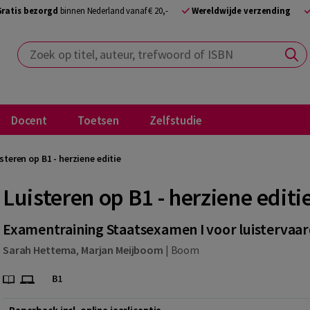
Gratis bezorgd
binnen Nederland vanaf € 20,-
Wereldwijde verzending
Zoek op titel, auteur, trefwoord of ISBN
Docent
Toetsen
Zelfstudie
steren op B1 - herziene editie
Luisteren op B1 - herziene editi
Examentraining Staatsexamen I voor luistervaar
Sarah Hettema
,
Marjan Meijboom
|
Boom