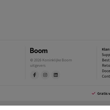
Klan
Supp
© 2026
Koninklijke Boom
Best
uitgevers
​Ret
Doce
Cont
Gratis 
Algemene voorwaarden
Algemene voorwa