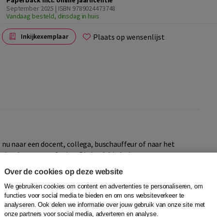
Paperback incl. online jaarlicentie
September 2025 | ISBN 9789024473748
Vandaag besteld, dinsdag in huis
Plaats op wensenlijst
Inkijkexemplaar
je nu naar een docent, collega, buschauffeur of naar het
erlands vraagt oefening. Dit boek biedt daarvoor een
Over de cookies op deze website
ereen die zijn luistervaardigheid Nederlands wil
We gebruiken cookies om content en advertenties te personaliseren, om
functies voor social media te bieden en om ons websiteverkeer te
maal voor op het Staatsexamen NT2 Programma I.
analyseren. Ook delen we informatie over jouw gebruik van onze site met
onze partners voor social media, adverteren en analyse.