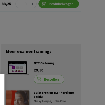
Quantity
33,25
−
+
In winkelwagen
Meer examentraining:
NT2 Oefening
29,50
Bestellen
Luisteren op B2 - herziene
editie
Nicky Heijne
,
Joke Olie