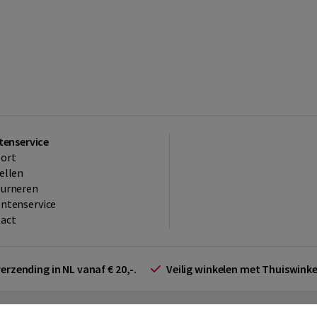
tenservice
ort
ellen
ourneren
ntenservice
act
verzending in NL vanaf € 20,-.
Veilig winkelen met Thuiswin
arden zakelijk
Cookieverklaring
Disclaimer
Privacy policy