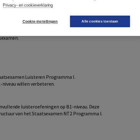
Privacy- en cookieverklaring
cten van luistervaardigheid.
Cookie-instellingen
Alle cookies toestaan
egieën.
beter voor.
tsexamen.
Staatsexamen Luisteren Programma I.
-niveau willen verbeteren.
nvullende luisteroefeningen op B1-niveau. Deze
structuur van het Staatsexamen NT2 Programma I.