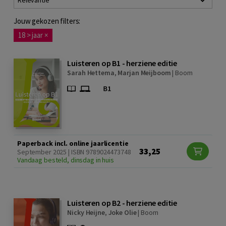
Relevantie
Jouw gekozen filters:
18 > jaar
×
Luisteren op B1 - herziene editie
Sarah Hettema
,
Marjan Meijboom
|
Boom
Paperback incl. online jaarlicentie
33,25
September 2025 | ISBN 9789024473748
Vandaag besteld, dinsdag in huis
Luisteren op B2 - herziene editie
Nicky Heijne
,
Joke Olie
|
Boom