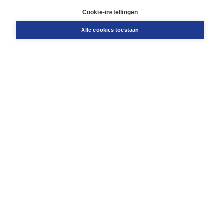
Klantenservice
Cookie-instellingen
Support
Bestellen
Alle cookies toestaan
​Retourneren
Docentenservice
Contact
Over Boom NT2
Over ons
Partners
Advies op maat
Gratis verzending in NL vanaf € 20,-.
Veilig winkelen met Thuiswinkelwaarborg
Algemene voorwaarden
Algemene voorwaarden zakelijk
Cookieverklaring