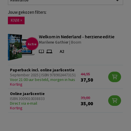
Relevantie
Jouw gekozen filters:
KNM
×
Welkom in Nederland - herziene editie
Marilene Gathier
|
Boom
Actie
Paperback incl. online jaarlicentie
44,95
September 2025 | ISBN 9789024473151
37,50
Voor 21:00 uur besteld, morgen in huis
Korting
Online jaarlicentie
39,00
ISBN 3009010038833
35,00
Direct via e-mail
Korting