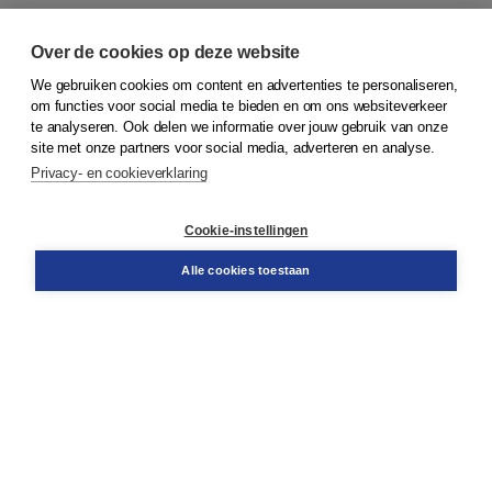
Over de cookies op deze website
We gebruiken cookies om content en advertenties te personaliseren,
om functies voor social media te bieden en om ons websiteverkeer
© 2026
Koninklijke Boom uitgevers
te analyseren. Ook delen we informatie over jouw gebruik van onze
site met onze partners voor social media, adverteren en analyse.
Privacy- en cookieverklaring
Klantenservice
Cookie-instellingen
Support
Bestellen
Alle cookies toestaan
​Retourneren
Docentenservice
Contact
Over Boom NT2
Over ons
Partners
Advies op maat