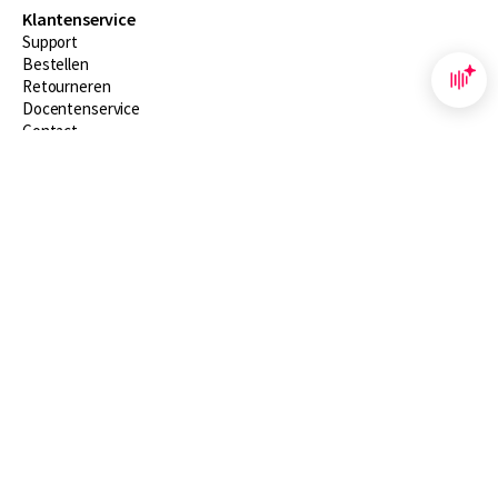
Klantenservice
Support
Bestellen
​Retourneren
Docentenservice
Contact
Over Boom NT2
Over ons
Partners
Advies op maat
Gratis verzending in NL vanaf € 20,-.
Veilig winkelen met Thuiswinkelwaarborg
Algemene voorwaarden
Algemene voorwaarden zakelijk