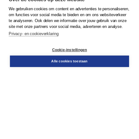
We gebruiken cookies om content en advertenties te personaliseren,
om functies voor social media te bieden en om ons websiteverkeer
© 2026
Koninklijke Boom uitgevers
te analyseren. Ook delen we informatie over jouw gebruik van onze
site met onze partners voor social media, adverteren en analyse.
Privacy- en cookieverklaring
Klantenservice
Cookie-instellingen
Support
Bestellen
Alle cookies toestaan
​Retourneren
Docentenservice
Contact
Over Boom NT2
Over ons
Partners
Advies op maat
Gratis verzending in NL vanaf € 20,-.