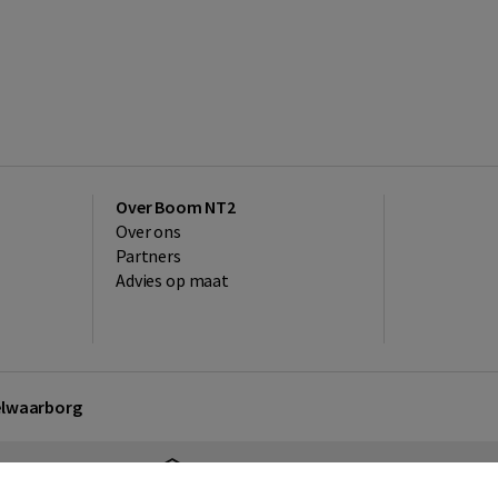
Over Boom NT2
Over ons
Partners
Advies op maat
kelwaarborg