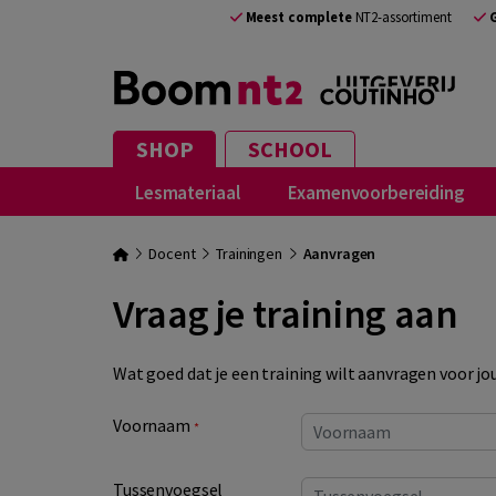
Meest complete
NT2-assortiment
SHOP
SCHOOL
Lesmateriaal
Examenvoorbereiding
Docent
Trainingen
Aanvragen
Vraag je training aan
Wat goed dat je een training wilt aanvragen voor jo
your__lastname
Voornaam
*
Tussenvoegsel