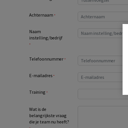
Achternaam
*
Naam
instelling/bedrijf
*
Telefoonnummer
*
E-mailadres
*
Training
*
Wat is de
belangrijkste vraag
die je team nu heeft?