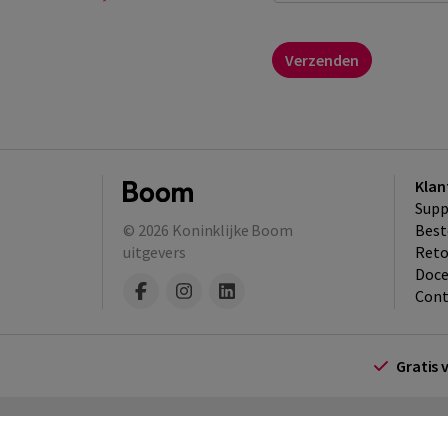
*
your__email
Klan
Supp
© 2026
Koninklijke Boom
Best
uitgevers
​Ret
Doce
Cont
Gratis 
Algemene voorwaarden
Algemene voorwa