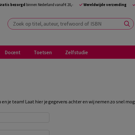
Gratis bezorgd
binnen Nederland vanaf € 20,-
Wereldwijde verzending
Zoek op titel, auteur, trefwoord of ISBN
Docent
Toetsen
Zelfstudie
u en je team! Laat hier je gegevens achter en wij nemen zo snel mog