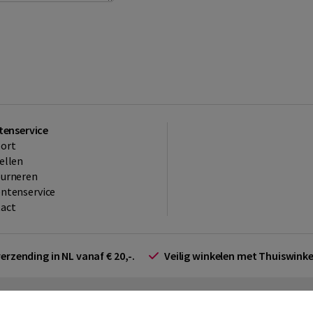
tenservice
ort
ellen
ourneren
ntenservice
act
verzending in NL vanaf € 20,-.
Veilig winkelen met Thuiswin
arden zakelijk
Cookieverklaring
Disclaimer
Privacy policy