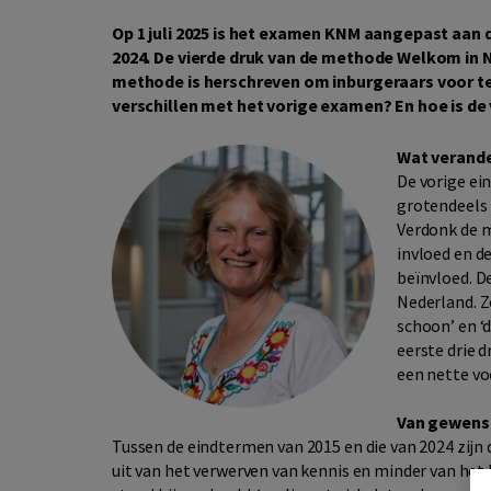
Op 1 juli 2025 is het examen KNM aangepast aan 
2024. De vierde druk van de methode Welkom in 
methode is herschreven om inburgeraars voor te 
verschillen met het vorige examen? En hoe is d
Wat verande
De vorige ei
grotendeels 
Verdonk de m
invloed en d
beïnvloed. D
Nederland. Z
schoon’ en ‘d
eerste drie 
een nette voo
Van gewenst
Tussen de eindtermen van 2015 en die van 2024 zijn
uit van het verwerven van kennis en minder van het