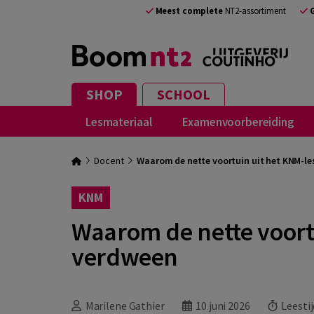
Meest complete
NT2-assortiment
SHOP
SCHOOL
Lesmateriaal
Examenvoorbereiding
Docent
Waarom de nette voortuin uit het KNM-l
KNM
Waarom de nette voort
verdween
Marilene Gathier
10 juni 2026
Leestij