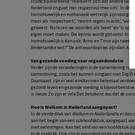
stond bijvoorbeeld: ‘realiseert zich dat andere sam
Nederland en gaat hier respectvol mee om.’ In de e
homohuwelijk en euthanasie wettelijk zijn vastgel
meer als ‘respecteert’, ‘neemt regels in acht’, ‘vat 
geweest. Nu lezen we woorden als ‘weet’ en ‘is op de
eigen moet maken. Die kennis wordt getoetst in het
homohuwelijk is dan ook: ‘Arno en Timo zijn twee m
Nederlandse wet?’ De antwoordopties zijn dan: A – 
Van gezonde voeding naar orgaandondatie
Verder zijn de veranderingen in de samenleving natuu
samenleving, zoals het kunnen omgaan met DigiD en
Daarnaast zijn er veel eindtermen helemaal verdwe
gezond leven en gezonde voeding is bijvoorbeeld 
is nieuw. Zo zijn er vele.Dat betekent dus dat de cu
Hoe is Welkom in Nederland aangepast?
In de vierde druk van
Welkom in Nederland
is er dan
aan het begin van een subhoofdstuk, aangepast aan
met oefeningen. Aan het eind van een hoofdstuk zi
in de praktijk. Ook zijn er woordenlijsten op de web