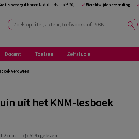
Gratis bezorgd
binnen Nederland vanaf € 20,-
Wereldwijde verzending
Zoek op titel, auteur, trefwoord of ISBN
Docent
Toetsen
Zelfstudie
esboek verdween
uin uit het KNM-lesboek
d:
2 min
599x gelezen