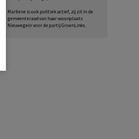
Marilene is ook politiek actief, zij zit in de
gemeenteraad van haar woonplaats
Nieuwegein voor de partij GroenLinks.