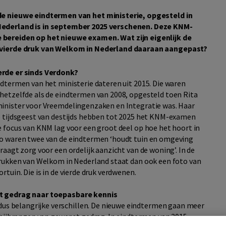
de nieuwe eindtermen van het ministerie, opgesteld in
Nederland is in september 2025 verschenen. Deze KNM-
bereiden op het nieuwe examen. Wat zijn eigenlijk de
e vierde druk van Welkom in Nederland daaraan aangepast?
rde er sinds Verdonk?
ndtermen van het ministerie dateren uit 2015. Die waren
hetzelfde als de eindtermen van 2008, opgesteld toen Rita
inister voor Vreemdelingenzaken en Integratie was. Haar
e tijdsgeest van destijds hebben tot 2025 het KNM-examen
e focus van KNM lag voor een groot deel op hoe het hoort in
o waren twee van de eindtermen ‘houdt tuin en omgeving
raagt zorg voor een ordelijk aanzicht van de woning’. In de
drukken van Welkom in Nederland staat dan ook een foto van
rtuin. Die is in de vierde druk verdwenen.
 gedrag naar toepasbare kennis
 dus belangrijke verschillen. De nieuwe eindtermen gaan meer
 bijbrengen van gewenst gedrag. In eindtermen van 2015