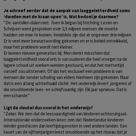
Je schreef eerder dat de aanpak van laaggeletterdheid soms
‘dweilen met de kraan open’ is. Wat bedoel je daarmee?
"De aantallen dalen niet. Toen ik begon bij Stichting Lezen en
Schrijven werd gesproken over 2,5 miljoen mensen die moeite
hadden om mee te komen. Inmiddels zijn dat er ongeveer drie miljoen.
Er is veel meer bewustwording gekomen en er is beleid ontwikkeld,
maar het probleem wordt niet kleiner.
Er komen nieuwe generaties bij. Men denkt misschien dat
laaggeletterdheid vooral iets is van ouderen die heel vroeger na de
lagere school uit werken werden gestuurd, en dat het mettertijd
vanzelf zou uitsterven. Of dat het exclusief een probleem is van
mensen die zonder scholing van elders hierheen zijn gekomen. Maar
dat is een al lang achterhaald cliché. Het onderwijs levert jongeren af
die onvoldoende lees- en schrijfvaardig zijn. Elk jaar opnieuw. Dat is
een schande."
Ligt de sleutel dus vooral in het onderwijs?
"Zeker. We zien dat de leesvaardigheid van kinderen achteruitgaat.
Internationale onderzoeken laten zien dat Nederlandse kinderen
minder goed lezen dan leeftijdsgenoten in veel andere landen. Een
kwart van de vijftienjarigen leest onvoldoende op het niveau dat je