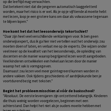
op die leeftijd mag verwachten.
Dat betekent niet dat die jongeren automatisch laaggeletterd
worden, maar het risico is er wel. Als je op je vijftiende al moeite hebt
met lezen, loop je een grotere kans om daar als volwassene tegenaan
te blijven lopen."
Hoe komt het dat het leesonderwijs tekortschiet?
"Daar zijn heel veel verschillende verklaringen voor. Ik ben geen
onderwijsexpert, dus ik ga hier niet vertellen wat het onderwijs zou
moeten doen of laten, en verlaat me op de experts. Die wijzen onder
veel meer op de kwaliteit van het leesonderwijs, de opleiding van
docenten en de manier waarop begrijpend lezen wordt aangeboden.
Veel kinderen ontwikkelen een hekel aan lezen door de manier
waarop het vak is vormgegeven.
Daarnaast zou lezen veel meer geïntegreerd kunnen worden in
andere vakken. Ook tijdens geschiedenis of aardrijkskunde ben je
voortdurend bezig met teksten."
Begint het probleem misschien al vóór de basisschool?
"Absoluut. De eerste levensjaren zijn ontzettend belangrijk. Kinderen
die thuis weinig worden voorgelezen, beginnen met een
achterstand. Dan helpt het niet als je ouders moeite hebben met
lezen en schrijven.