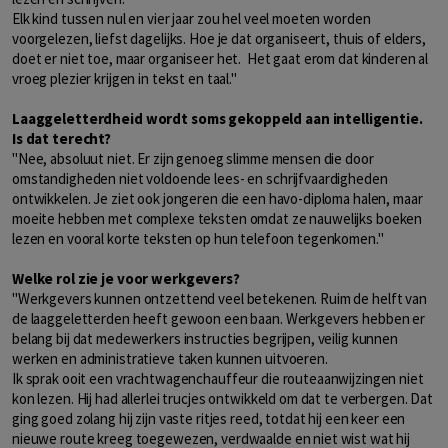
Elk kind tussen nul en vier jaar zou hel veel moeten worden
voorgelezen, liefst dagelijks. Hoe je dat organiseert, thuis of elders,
doet er niet toe, maar organiseer het. Het gaat erom dat kinderen al
vroeg plezier krijgen in tekst en taal."
Laaggeletterdheid wordt soms gekoppeld aan intelligentie.
Is dat terecht?
"Nee, absoluut niet. Er zijn genoeg slimme mensen die door
omstandigheden niet voldoende lees- en schrijfvaardigheden
ontwikkelen. Je ziet ook jongeren die een havo-diploma halen, maar
moeite hebben met complexe teksten omdat ze nauwelijks boeken
lezen en vooral korte teksten op hun telefoon tegenkomen."
Welke rol zie je voor werkgevers?
"Werkgevers kunnen ontzettend veel betekenen. Ruim de helft van
de laaggeletterden heeft gewoon een baan. Werkgevers hebben er
belang bij dat medewerkers instructies begrijpen, veilig kunnen
werken en administratieve taken kunnen uitvoeren.
Ik sprak ooit een vrachtwagenchauffeur die routeaanwijzingen niet
kon lezen. Hij had allerlei trucjes ontwikkeld om dat te verbergen. Dat
ging goed zolang hij zijn vaste ritjes reed, totdat hij een keer een
nieuwe route kreeg toegewezen, verdwaalde en niet wist wat hij