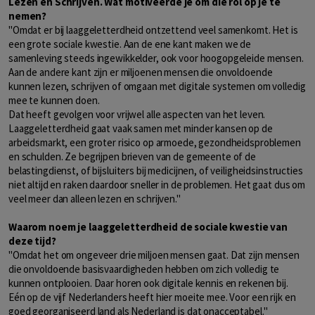
Lezen en Schrijven. Wat motiveerde je om die rol op je te
nemen?
"Omdat er bij laaggeletterdheid ontzettend veel samenkomt. Het is
een grote sociale kwestie. Aan de ene kant maken we de
samenleving steeds ingewikkelder, ook voor hoogopgeleide mensen.
Aan de andere kant zijn er miljoenen mensen die onvoldoende
kunnen lezen, schrijven of omgaan met digitale systemen om volledig
mee te kunnen doen.
Dat heeft gevolgen voor vrijwel alle aspecten van het leven.
Laaggeletterdheid gaat vaak samen met minder kansen op de
arbeidsmarkt, een groter risico op armoede, gezondheidsproblemen
en schulden. Ze begrijpen brieven van de gemeente of de
belastingdienst, of bijsluiters bij medicijnen, of veiligheidsinstructies
niet altijd en raken daardoor sneller in de problemen. Het gaat dus om
veel meer dan alleen lezen en schrijven."
Waarom noem je laaggeletterdheid de sociale kwestie van
deze tijd?
"Omdat het om ongeveer drie miljoen mensen gaat. Dat zijn mensen
die onvoldoende basisvaardigheden hebben om zich volledig te
kunnen ontplooien. Daar horen ook digitale kennis en rekenen bij.
Eén op de vijf Nederlanders heeft hier moeite mee. Voor een rijk en
goed georganiseerd land als Nederland is dat onacceptabel."