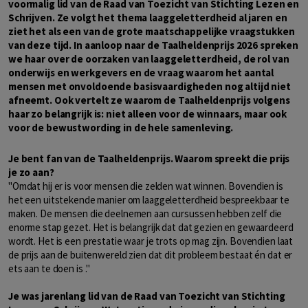
voormalig lid van de Raad van Toezicht van Stichting Lezen en
Schrijven. Ze volgt het thema laaggeletterdheid al jaren en
ziet het als een van de grote maatschappelijke vraagstukken
van deze tijd. In aanloop naar de Taalheldenprijs 2026 spreken
we haar over de oorzaken van laaggeletterdheid, de rol van
onderwijs en werkgevers en de vraag waarom het aantal
mensen met onvoldoende basisvaardigheden nog altijd niet
afneemt. Ook vertelt ze waarom de Taalheldenprijs volgens
haar zo belangrijk is: niet alleen voor de winnaars, maar ook
voor de bewustwording in de hele samenleving.
Je bent fan van de Taalheldenprijs. Waarom spreekt die prijs
je zo aan?
"Omdat hij er is voor mensen die zelden wat winnen. Bovendien is
het een uitstekende manier om laaggeletterdheid bespreekbaar te
maken. De mensen die deelnemen aan cursussen hebben zelf die
enorme stap gezet. Het is belangrijk dat dat gezien en gewaardeerd
wordt. Het is een prestatie waar je trots op mag zijn. Bovendien laat
de prijs aan de buitenwereld zien dat dit probleem bestaat én dat er
ets aan te doen is ."
Je was jarenlang lid van de Raad van Toezicht van Stichting