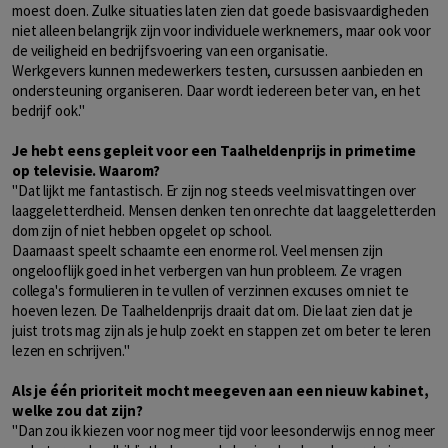
moest doen. Zulke situaties laten zien dat goede basisvaardigheden
niet alleen belangrijk zijn voor individuele werknemers, maar ook voor
de veiligheid en bedrijfsvoering van een organisatie.
Werkgevers kunnen medewerkers testen, cursussen aanbieden en
ondersteuning organiseren. Daar wordt iedereen beter van, en het
bedrijf ook."
Je hebt eens gepleit voor een Taalheldenprijs in primetime
op televisie. Waarom?
"Dat lijkt me fantastisch. Er zijn nog steeds veel misvattingen over
laaggeletterdheid. Mensen denken ten onrechte dat laaggeletterden
dom zijn of niet hebben opgelet op school.
Daarnaast speelt schaamte een enorme rol. Veel mensen zijn
ongelooflijk goed in het verbergen van hun probleem. Ze vragen
collega's formulieren in te vullen of verzinnen excuses om niet te
hoeven lezen. De Taalheldenprijs draait dat om. Die laat zien dat je
juist trots mag zijn als je hulp zoekt en stappen zet om beter te leren
lezen en schrijven."
Als je één prioriteit mocht meegeven aan een nieuw kabinet,
welke zou dat zijn?
"Dan zou ik kiezen voor nog meer tijd voor leesonderwijs en nog meer