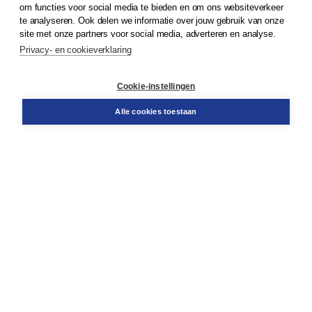
om functies voor social media te bieden en om ons websiteverkeer
© 2026
Koninklijke Boom uitgevers
te analyseren. Ook delen we informatie over jouw gebruik van onze
site met onze partners voor social media, adverteren en analyse.
Privacy- en cookieverklaring
Klantenservice
Cookie-instellingen
Support
Bestellen
Alle cookies toestaan
​Retourneren
Docentenservice
Contact
Over Boom NT2
Over ons
Partners
Advies op maat
Gratis verzending in NL vanaf € 20,-.
Veilig winkelen met Thuiswinkelwaarborg