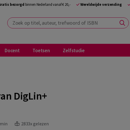
Gratis bezorgd
binnen Nederland vanaf € 20,-
Wereldwijde verzending
Zoek op titel, auteur, trefwoord of ISBN
Docent
Toetsen
Zelfstudie
an DigLin+
 min
2833x gelezen