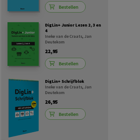
Bestellen
DigLin+ Junior Lezen 2, 3 en
4
Ineke van de Craats
,
Jan
Deutekom
22,95
Bestellen
DigLin+ Schrijfblok
Ineke van de Craats
,
Jan
Deutekom
26,95
Bestellen