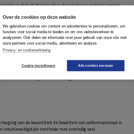
pliciet en deductief leren door de leerder gevoelig te maken
ns ingevlochten in het taalaanbod, dat zoveel mogelijk
Over de cookies op deze website
sist.
, maakt DigLin+ ook gebruik van onderzoekend leren om zo de
We gebruiken cookies om content en advertenties te personaliseren, om
 heldere opbouw en automatische feedback ontdekken
functies voor social media te bieden en om ons websiteverkeer te
iet beheersen en waar ze dit kunnen leren. Op deze manier
analyseren. Ook delen we informatie over jouw gebruik van onze site met
onze partners voor social media, adverteren en analyse.
vatten de oefeningen een zeker spelelement, wat de cursisten
Privacy- en cookieverklaring
ooien.
Cookie-instellingen
Alle cookies toestaan
r achter mijn leerlingen staan
Verhoging van de kwantiteit én kwaliteit van oefenmateriaal is
n intuïtieve digitale methode met oneindig veel