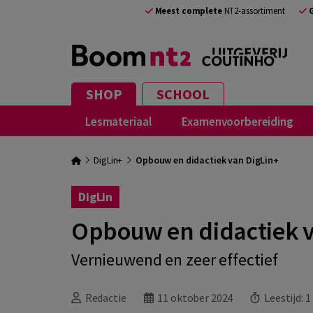
Meest complete
NT2-assortiment
SHOP
SCHOOL
Lesmateriaal
Examenvoorbereiding
DigLin+
Opbouw en didactiek van DigLin+
DigLin
Opbouw en didactiek v
Vernieuwend en zeer effectief
Redactie
11 oktober 2024
Leestijd:
1