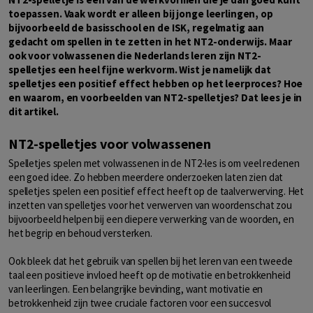
toepassen. Vaak wordt er alleen bij jonge leerlingen, op
bijvoorbeeld de basisschool en de ISK, regelmatig aan
gedacht om spellen in te zetten in het NT2-onderwijs. Maar
ook voor volwassenen die Nederlands leren zijn NT2-
spelletjes een heel fijne werkvorm. Wist je namelijk dat
spelletjes een positief effect hebben op het leerproces? Hoe
en waarom, en voorbeelden van NT2-spelletjes? Dat lees je in
dit artikel.
NT2-spelletjes voor volwassenen
Spelletjes spelen met volwassenen in de NT2-les is om veel redenen
een goed idee. Zo hebben meerdere onderzoeken laten zien dat
spelletjes spelen een positief effect heeft op de taalverwerving. Het
inzetten van spelletjes voor het verwerven van woordenschat zou
bijvoorbeeld helpen bij een diepere verwerking van de woorden, en
het begrip en behoud versterken.
Ook bleek dat het gebruik van spellen bij het leren van een tweede
taal een positieve invloed heeft op de motivatie en betrokkenheid
van leerlingen. Een belangrijke bevinding, want motivatie en
betrokkenheid zijn twee cruciale factoren voor een succesvol