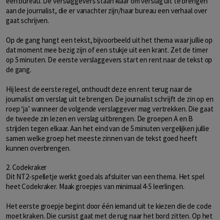
een bureau. De verslaggevers staan klaar om verslag uit te brengen
aan de journalist, die er vanachter zijn/haar bureau een verhaal over
gaat schrijven.
Op de gang hangt een tekst, bijvoorbeeld uit het thema waar jullie op
dat moment mee bezig zijn of een stukje uit een krant. Zet de timer
op 5 minuten. De eerste verslaggevers start en rent naar de tekst op
de gang.
Hij leest de eerste regel, onthoudt deze en rent terug naar de
journalist om verslag uit te brengen. De journalist schrijft de zin op en
roep ‘ja’ wanneer de volgende verslaggever mag vertrekken. Die gaat
de tweede zin lezen en verslag uitbrengen. De groepen A en B
strijden tegen elkaar. Aan het eind van de 5 minuten vergelijken jullie
samen welke groep het meeste zinnen van de tekst goed heeft
kunnen overbrengen.
2. Codekraker
Dit NT2-spelletje werkt goed als afsluiter van een thema. Het spel
heet Codekraker. Maak groepjes van minimaal 4-5 leerlingen.
Het eerste groepje begint door één iemand uit te kiezen die de code
moet kraken. Die cursist gaat met de rug naar het bord zitten. Op het