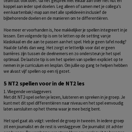
team dat ook doet. Ga het gesprek met elkaar aan over het nut en
koppel aan ieder spel doelen. Leg alleen of samen met je collega’s
een kaartenbak/-map aan met alle spelideeën inclusief de
bijbehorende doelen en de manieren om te differentiëren.
Hoe meer er voorhanden is, hoe makkelijker je spellen integreert in je
lessen. Een volgende tip is om te letten op de setting van je
klaslokaal en die aan te passen aan het spel. Heb je geen tafel nodig?
Haal de tafels dan weg. Het zorgt er letterlijk voor dat er geen
barrières zijn tussen de deelnemers en zo ondersteun je het spel
optimaal. De laatste tip is om het spelen van spellen expliciet op te
nemen in je curriculum en lesplan. Om jullie op gang te helpen hebben
we alvast vijf spellen op een rij gezet.
5 NT2 spellen voor in de NT2 les
1. Vliegende verslaggevers
Met dit NT2-spel oefen je lezen, luisteren en spreken in je groep. Je
kunt met dit spel differentiëren naar niveau en het spel eenvoudig
laten aansluiten op het thema waar je mee bezig bent.
Het spel gaat als volgt: verdeel de groep in tweeën. In iedere groep
zit een journalist en de rest is verslaggever. De journalist zit achter