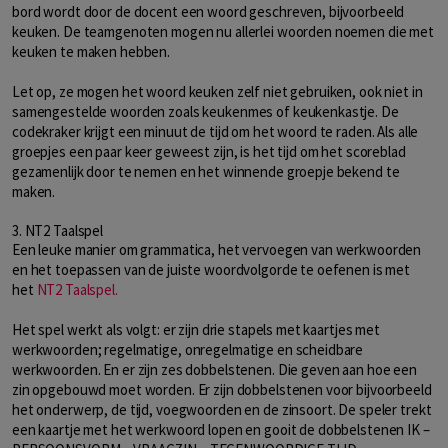
bord wordt door de docent een woord geschreven, bijvoorbeeld
keuken. De teamgenoten mogen nu allerlei woorden noemen die met
keuken te maken hebben.
Let op, ze mogen het woord keuken zelf niet gebruiken, ook niet in
samengestelde woorden zoals keukenmes of keukenkastje. De
codekraker krijgt een minuut de tijd om het woord te raden. Als alle
groepjes een paar keer geweest zijn, is het tijd om het scoreblad
gezamenlijk door te nemen en het winnende groepje bekend te
maken.
3. NT2 Taalspel
Een leuke manier om grammatica, het vervoegen van werkwoorden
en het toepassen van de juiste woordvolgorde te oefenen is met
het
NT2 Taalspel.
Het spel werkt als volgt: er zijn drie stapels met kaartjes met
werkwoorden; regelmatige, onregelmatige en scheidbare
werkwoorden. En er zijn zes dobbelstenen. Die geven aan hoe een
zin opgebouwd moet worden. Er zijn dobbelstenen voor bijvoorbeeld
het onderwerp, de tijd, voegwoorden en de zinsoort. De speler trekt
een kaartje met het werkwoord lopen en gooit de dobbelstenen IK –