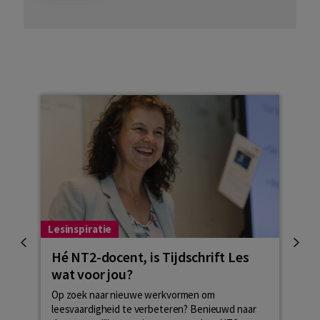
Lesinspiratie
Lesin
Hé NT2-docent, is Tijdschrift Les
Tip
wat voor jou?
NT2
Op zoek naar nieuwe werkvormen om
Luist
leesvaardigheid te verbeteren? Benieuwd naar
NT2-c