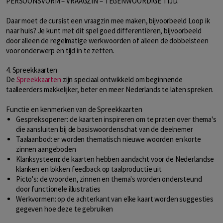
PERSOONSVORM – VRAAGZIN – TEGENWOORDIGE TIJD.
Daar moet de cursist een vraagzin mee maken, bijvoorbeeld Loop ik
naar huis? Je kunt met dit spel goed differentiëren, bijvoorbeeld
door alleen de regelmatige werkwoorden of alleen de dobbelsteen
voor onderwerp en tijd in te zetten.
4. Spreekkaarten
De
Spreekkaarten
zijn speciaal ontwikkeld om beginnende
taalleerders makkelijker, beter en meer Nederlands te laten spreken.
Functie en kenmerken van de Spreekkaarten
Gespreksopener: de kaarten inspireren om te praten over thema's
die aansluiten bij de basiswoordenschat van de deelnemer
Taalaanbod: er worden thematisch nieuwe woorden en korte
zinnen aangeboden
Klanksysteem: de kaarten hebben aandacht voor de Nederlandse
klanken en lokken feedback op taalproductie uit
Picto's: de woorden, zinnen en thema's worden ondersteund
door functionele illustraties
Werkvormen: op de achterkant van elke kaart worden suggesties
gegeven hoe deze te gebruiken