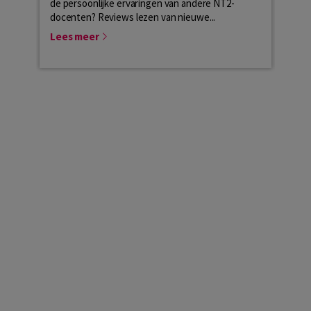
de persoonlijke ervaringen van andere NT2-
conta
docenten? Reviews lezen van nieuwe...
dat b
Lees meer
Lees