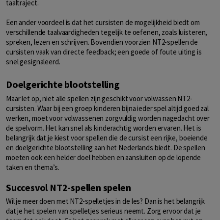
taaltraject.
Een ander voordeel is dat het cursisten de mogelijkheid biedt om
verschillende taalvaardigheden tegelijk te oefenen, zoals luisteren,
spreken, lezen en schrijven. Bovendien voorzien NT2-spellen de
cursisten vaak van directe feedback; een goede of foute uiting is
snel gesignaleerd.
Doelgerichte blootstelling
Maar let op, niet alle spellen zijn geschikt voor volwassen NT2-
cursisten. Waar bij een groep kinderen bijna ieder spel altijd goed zal
werken, moet voor volwassenen zorgvuldig worden nagedacht over
de spelvorm. Het kan snel als kinderachtig worden ervaren. Het is
belangrijk dat je kiest voor spellen die de cursist een rijke, boeiende
en doelgerichte blootstelling aan het Nederlands biedt. De spellen
moeten ook een helder doel hebben en aansluiten op de lopende
taken en thema’s.
Succesvol NT2-spellen spelen
Wil je meer doen met NT2-spelletjes in de les? Dan is het belangrijk
dat je het spelen van spelletjes serieus neemt. Zorg ervoor dat je