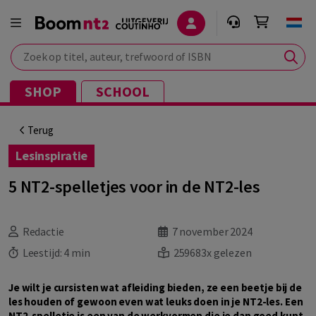
Zoek op titel, auteur, trefwoord of ISBN
SHOP
SCHOOL
Terug
Lesinspiratie
5 NT2-spelletjes voor in de NT2-les
Redactie
7 november 2024
Leestijd:
4 min
259683x gelezen
Je wilt je cursisten wat afleiding bieden, ze een beetje bij de
les houden of gewoon even wat leuks doen in je NT2-les. Een
NT2-spelletje is een van de werkvormen die je dan goed kunt