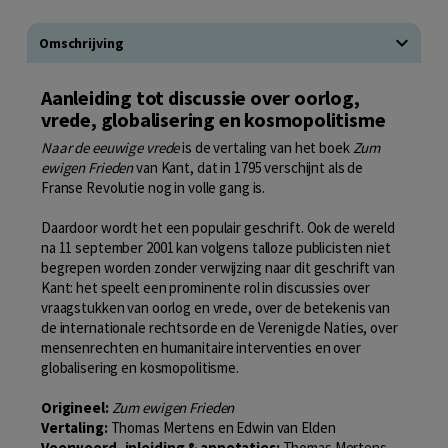
Omschrijving
Aanleiding tot discussie over oorlog,
vrede, globalisering en kosmopolitisme
Naar de eeuwige vrede
is de vertaling van het boek
Zum
ewigen Frieden
van Kant, dat in 1795 verschijnt als de
Franse Revolutie nog in volle gang is.
Daardoor wordt het een populair geschrift. Ook de wereld
na 11 september 2001 kan volgens talloze publicisten niet
begrepen worden zonder verwijzing naar dit geschrift van
Kant: het speelt een prominente rol in discussies over
vraagstukken van oorlog en vrede, over de betekenis van
de internationale rechtsorde en de Verenigde Naties, over
mensenrechten en humanitaire interventies en over
globalisering en kosmopolitisme.
Origineel:
Zum ewigen Frieden
Vertaling:
Thomas Mertens en Edwin van Elden
Voorwoord, inleiding & annotaties:
Thomas Mertens