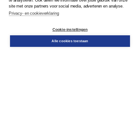
te analyseren. Ook delen we informatie over jouw gebruik van onze
site met onze partners voor social media, adverteren en analyse.
Privacy- en cookieverklaring
Klantenservice
Cookie-instellingen
Support
Bestellen
Alle cookies toestaan
​Retourneren
Docentenservice
Contact
Over Boom NT2
Over ons
Partners
Advies op maat
Gratis verzending in NL vanaf € 20,-.
Veilig winkelen met Thuiswinkelwaarborg