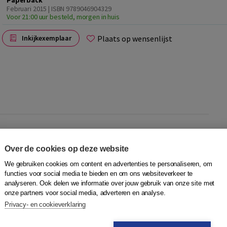
Paperback
Februari 2015 | ISBN 9789046904329
Voor 21:00 uur besteld, morgen in huis
Plaats op wensenlijst
Inkijkexemplaar
 stage kom je situaties tegen waarbij het belangrijk is om
ing leer je veel van dat soort situaties.
Werk en taal
biedt
Over de cookies op deze website
algebruik in werksituaties.
Werk en taal
is het eerste
We gebruiken cookies om content en advertenties te personaliseren, om
 vakgerichte scholing en het verbeteren van de Nederlandse
functies voor social media te bieden en om ons websiteverkeer te
esstof gelijk toepassen op hun werk, tijdens hun taalstage
analyseren. Ook delen we informatie over jouw gebruik van onze site met
jkheden die ze in de praktijk tegenkomen worden in de
onze partners voor social media, adverteren en analyse.
l
leren studenten precies dat wat ze nodig hebben om in
Privacy- en cookieverklaring
nen functioneren. De derde, herziene druk is uitgebreid met
preksvaardigheid. In rollenspellen breiden studenten hun