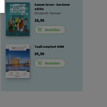
Samen lezen - herziene
editie
Elizabeth Termeer
28,50
Bestellen
TaalCompleet KNM
35,50
Bestellen