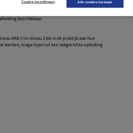
Cookie-instellingen
Alle cookies toestaan
' trainen studenten veelvoorkomende taalsituaties op het
k en is veelal gebaseerd op feedback van eerdere studenten.
dleiding beschikbaar.
veau AKA t/m niveau 2 die in de praktijk aan hun
ie werken, stage lopen of een vakgerichte opleiding