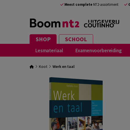
Meest complete
NT2-assortiment
SHOP
SCHOOL
Lesmateriaal
Examenvoorbereiding
Koot
Werk en taal