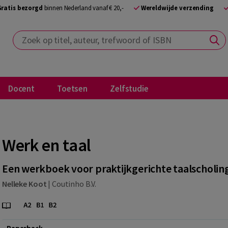
Gratis bezorgd
binnen Nederland vanaf € 20,-
Wereldwijde verzending
Zoek op titel, auteur, trefwoord of ISBN
Docent
Toetsen
Zelfstudie
Werk en taal
Een werkboek voor praktijkgerichte taalscholin
Nelleke Koot
|
Coutinho B.V.