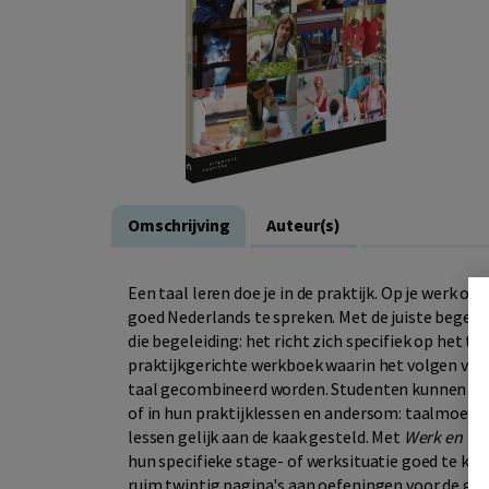
Omschrijving
Auteur(s)
Een taal leren doe je in de praktijk. Op je werk of
goed Nederlands te spreken. Met de juiste begeleid
die begeleiding: het richt zich specifiek op het ta
praktijkgerichte werkboek waarin het volgen van
taal gecombineerd worden. Studenten kunnen de l
of in hun praktijklessen en andersom: taalmoeili
lessen gelijk aan de kaak gesteld. Met
Werk en taa
hun specifieke stage- of werksituatie goed te kun
ruim twintig pagina's aan oefeningen voor de ges