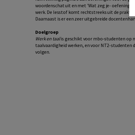
woordenschat uit en met 'Wat zeg je- oefeningen
werk. De lesstof komt rechtstreeks uit de praktij
Daarnaast is er een zeer uitgebreide docentenhan
Doelgroep
Werk en taal
is geschikt voor mbo-studenten op ni
taalvaardigheid werken, en voor NT2-studenten d
volgen.