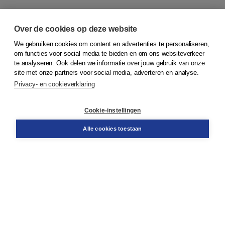
Over de cookies op deze website
We gebruiken cookies om content en advertenties te personaliseren,
om functies voor social media te bieden en om ons websiteverkeer
© 2026
Koninklijke Boom uitgevers
te analyseren. Ook delen we informatie over jouw gebruik van onze
site met onze partners voor social media, adverteren en analyse.
Privacy- en cookieverklaring
Klantenservice
Cookie-instellingen
Support
Bestellen
Alle cookies toestaan
​Retourneren
Docentenservice
Contact
Over Boom NT2
Over ons
Partners
Advies op maat