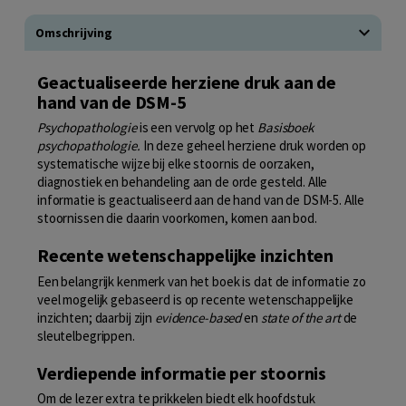
Omschrijving
Geactualiseerde herziene druk aan de
hand van de DSM-5
Psychopathologie
is een vervolg op het
Basisboek
psychopathologie.
In deze geheel herziene druk worden op
systematische wijze bij elke stoornis de oorzaken,
diagnostiek en behandeling aan de orde gesteld. Alle
informatie is geactualiseerd aan de hand van de DSM-5. Alle
stoornissen die daarin voorkomen, komen aan bod.
Recente wetenschappelijke inzichten
Een belangrijk kenmerk van het boek is dat de informatie zo
veel mogelijk gebaseerd is op recente wetenschappelijke
inzichten; daarbij zijn
evidence-based
en
state of the art
de
sleutelbegrippen.
Verdiepende informatie per stoornis
Om de lezer extra te prikkelen biedt elk hoofdstuk