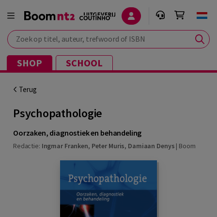
Zoek op titel, auteur, trefwoord of ISBN
SHOP
SCHOOL
Terug
Psychopathologie
Oorzaken, diagnostiek en behandeling
Redactie:
Ingmar Franken
,
Peter Muris
,
Damiaan Denys
|
Boom