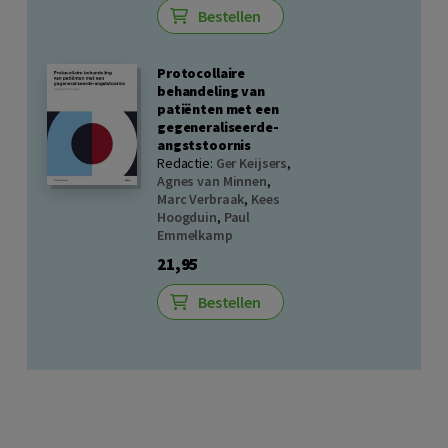
Bestellen
Protocollaire
behandeling van
patiënten met een
gegeneraliseerde-
angststoornis
Redactie:
Ger Keijsers
,
Agnes van Minnen
,
Marc Verbraak
,
Kees
Hoogduin
,
Paul
Emmelkamp
21,95
Bestellen