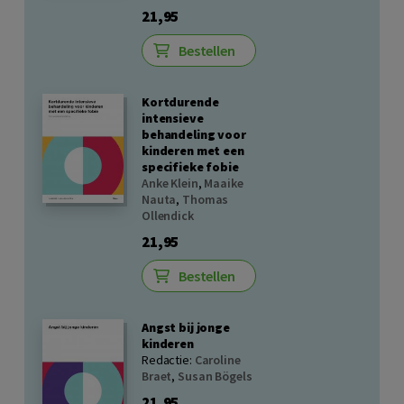
21,95
Bestellen
Kortdurende
intensieve
behandeling voor
kinderen met een
specifieke fobie
Anke Klein
,
Maaike
Nauta
,
Thomas
Ollendick
21,95
Bestellen
Angst bij jonge
kinderen
Redactie:
Caroline
Braet
,
Susan Bögels
21,95