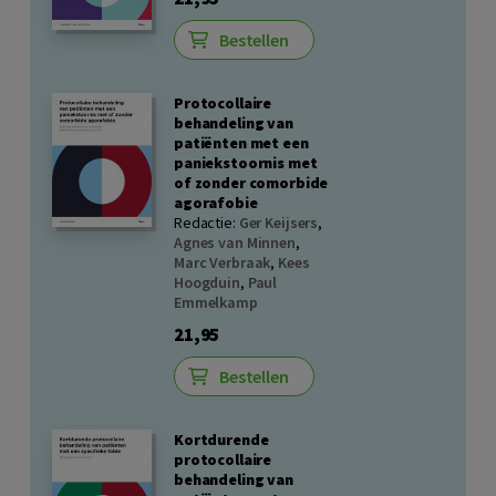
Bestellen
Protocollaire
behandeling van
patiënten met een
paniekstoornis met
of zonder comorbide
agorafobie
Redactie:
Ger Keijsers
,
Agnes van Minnen
,
Marc Verbraak
,
Kees
Hoogduin
,
Paul
Emmelkamp
21,95
Bestellen
Kortdurende
protocollaire
behandeling van