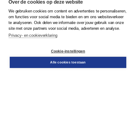
Over de cookies op deze website
We gebruiken cookies om content en advertenties te personaliseren,
om functies voor social media te bieden en om ons websiteverkeer
© 2026
Koninklijke Boom uitgevers
te analyseren. Ook delen we informatie over jouw gebruik van onze
site met onze partners voor social media, adverteren en analyse.
Privacy- en cookieverklaring
Klantenservice
Cookie-instellingen
Support
Bestellen
Alle cookies toestaan
​Retourneren
Docentenservice
Contact
Over Boom NT2
Over ons
Partners
Advies op maat
Gratis verzending in NL vanaf € 20,-.