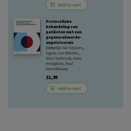
Add to cart
Protocollaire
behandeling van
patiënten met een
gegeneraliseerde-
angststoornis
Editor(s):
Ger Keijsers
,
Agnes van Minnen
,
Marc Verbraak
,
Kees
Hoogduin
,
Paul
Emmelkamp
21,95
Add to cart