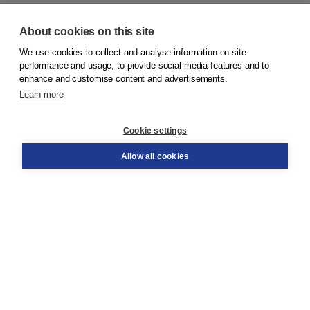
About cookies on this site
We use cookies to collect and analyse information on site
© 2026
Koninklijke Boom uitgevers
performance and usage, to provide social media features and to
enhance and customise content and advertisements.
Learn more
Customer service
Cookie settings
Support
Order
Allow all cookies
Returns
Teacher service
Contact
About Boom NT2
About us
Partners
Customized advice