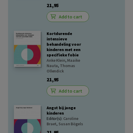
21,95
Add to cart
Kortdurende
intensieve
behandeling voor
kinderen met een
specifieke fobie
Anke Klein
,
Maaike
Nauta
,
Thomas
Ollendick
21,95
Add to cart
Angst bij jonge
kinderen
Editor(s):
Caroline
Braet
,
Susan Bögels
21,95