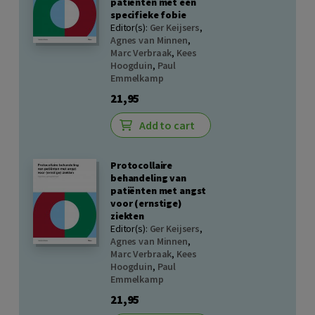
patiënten met een
specifieke fobie
Editor(s):
Ger Keijsers
,
Agnes van Minnen
,
Marc Verbraak
,
Kees
Hoogduin
,
Paul
Emmelkamp
21,95
Add to cart
Protocollaire
behandeling van
patiënten met angst
voor (ernstige)
ziekten
Editor(s):
Ger Keijsers
,
Agnes van Minnen
,
Marc Verbraak
,
Kees
Hoogduin
,
Paul
Emmelkamp
21,95