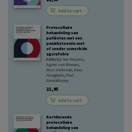
Add to cart
Protocollaire
behandeling van
patiënten met een
paniekstoornis met
of zonder comorbide
agorafobie
Editor(s):
Ger Keijsers
,
Agnes van Minnen
,
Marc Verbraak
,
Kees
Hoogduin
,
Paul
Emmelkamp
21,95
Add to cart
Kortdurende
protocollaire
behandeling van