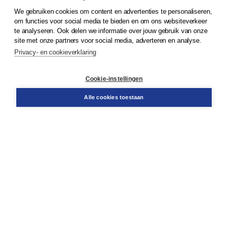
We gebruiken cookies om content en advertenties te personaliseren,
om functies voor social media te bieden en om ons websiteverkeer
© 2026
Koninklijke Boom uitgevers
te analyseren. Ook delen we informatie over jouw gebruik van onze
site met onze partners voor social media, adverteren en analyse.
Privacy- en cookieverklaring
Klantenservice
Cookie-instellingen
Support
Bestellen
Alle cookies toestaan
​Retourneren
Docentenservice
Contact
Over Boom NT2
Over ons
Partners
Advies op maat
Gratis verzending in NL vanaf € 20,-.