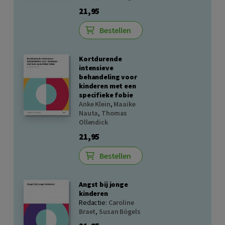
21,95
Bestellen
Kortdurende
intensieve
behandeling voor
kinderen met een
specifieke fobie
Anke Klein
,
Maaike
Nauta
,
Thomas
Ollendick
21,95
Bestellen
Angst bij jonge
kinderen
Redactie:
Caroline
Braet
,
Susan Bögels