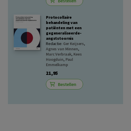
Bestellen
Protocollaire
behandeling van
patiënten met een
gegeneraliseerde-
angststoornis
Redactie:
Ger Keijsers
,
Agnes van Minnen
,
Marc Verbraak
,
Kees
Hoogduin
,
Paul
Emmelkamp
21,95
Bestellen