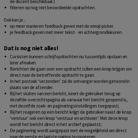
de docent beschikbaar.)
filteren op nog niet beoordeelde opdrachten.
Ook kan je...
op meer manieren feedback geven met de emoji-picker.
je feedback geven met meer tekst- en achtergrondkleuren.
Dat is nog niet alles!
Cursisten kunnen schrijfopdrachten nu tussentijds opslaan en
later afmaken.
Berichten die gaan over een opdracht zullen een knop krijgen om
direct naar de betreffende opdracht te gaan.
In het postvak ‘verzonden’ zal de ontvanger worden getoond in
plaats van de afzender.
Bij het sluiten van een bericht, keert de gebruiker terug op
dezelfde overzichtspagina als vanwaar het bericht geopend is,
met dezelfde zoek- en pagineringsinstellingen toegepast;
Bij het reageren op een bericht krijgt de gebruiker naast de knop
‘verstuur’ ook een knop ‘verstuur en archiveer’. Met deze knop
wordt het bericht direct in het archief geplaatst;
De paginering wordt aangepast met de mogelijkheid om direct
naar de eerste en laatste pagina te navigeren.