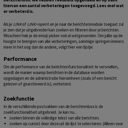
hiervan een aantal verbeteringen toegevoegd. Lees snel wat
er verbeterd is.
Als je
LINK
of
LINK+
opent en je naar de berichtenmodule toegaat zul
je zien dat je uitgebreider kan zoeken en filteren door je berichten.
Misschien heb je de emoji-picker ook al wel gevonden. Om jullie op de
hoogte te brengen van alle verbeteringen, sommige springen immers
meer in het oog dan de andere, volgt hier een lijstje:
Performance
Om de performance van de berichtenfunctionaliteit te versnellen,
wordt de manier waarop berichten in de database worden
opgeslagen en de administratie hieromheen (zoals of een bericht
gelezen of gearchiveerd is), verbeterd.
Zoekfunctie
In de verschillende postvakken van de berichtenbox is de
zoekfunctionaliteit uitgebreid. Je kan nu...
zoeken binnen de volledige tekst van alle berichten.
zoeken op cursist door deze uit de lijst te selecteren. (Alleen voor