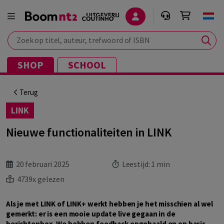
Zoek op titel, auteur, trefwoord of ISBN
SHOP
SCHOOL
Terug
LINK
Nieuwe functionaliteiten in LINK
20 februari 2025
Leestijd:
1 min
4739x gelezen
Als je met LINK of LINK+ werkt hebben je het misschien al wel
gemerkt: er is een mooie update live gegaan in de
berichtenbox. We hebben feedback opgehaald en op basis