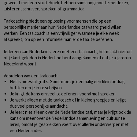
geweest met een studieboek, hebben soms nog moeite met lezen,
luisteren, schrijven, spreken of grammatica.
Taalcoaching biedt een oplossing voor mensen die op een
persoonlijke manier aan hun Nederlandse taalvaardigheid willen
werken. Een taalcoach is een vrijwilliger waarmee je elke week
afspreekt, om op een informele manier de taal te oefenen.
Iedereen kan Nederlands leren met een taalcoach, het maakt niet uit
of je kort geleden in Nederland bent aangekomen of dat je al jaren in
Nederland woont.
Voordelen van een taalcoach
Het is meestal gratis. Soms moet je eenmalig een klein bedrag
betalen om je in te schrijven.
Je krijgt de kans om veel te oefenen, vooral met spreken.
Je werkt alleen met de taalcoach of in kleine groepjes en krijgt
dus veel persoonlijke aandacht.
Je leert niet alleen over de Nederlandse taal, maar je krijgt ook de
kans om meer over de Nederlandse samenleving en cultuur te
leren, omdat je gesprekken voert over allerlei onderwerpen met
een Nederlander.