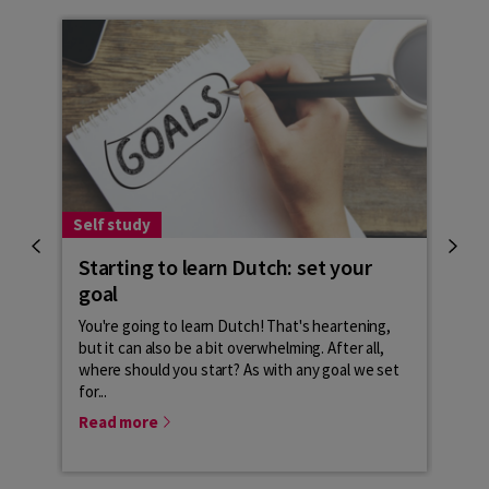
Self study
Self 
Starting to learn Dutch: set your
How
goal
It is
situa
You're going to learn Dutch! That's heartening,
what 
but it can also be a bit overwhelming. After all,
effec
where should you start? As with any goal we set
for...
Rea
Read more