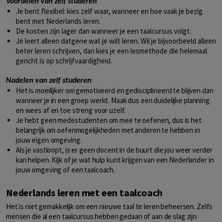
Voordelen van zelf studeren
Je bent flexibel: kies zelf waar, wanneer en hoe vaak je bezig
bent met Nederlands leren.
De kosten zijn lager dan wanneer je een taalcursus volgt.
Je leert alleen datgene wat je wilt leren. Wil je bijvoorbeeld alleen
beter leren schrijven, dan kies je een lesmethode die helemaal
gericht is op schrijfvaardigheid.
Nadelen van zelf studeren
Het is moeilijker om gemotiveerd en gedisciplineerd te blijven dan
wanneer je in een groep werkt. Maak dus een duidelijke planning
en wees af en toe streng voor uzelf.
Je hebt geen medestudenten om mee te oefenen, dus is het
belangrijk om oefenmogelijkheden met anderen te hebben in
jouw eigen omgeving.
Als je vastloopt, is er geen docent in de buurt die jou weer verder
kan helpen. Kijk of je wat hulp kunt krijgen van een Nederlander in
jouw omgeving of een taalcoach.
Nederlands leren met een taalcoach
Het is niet gemakkelijk om een nieuwe taal te leren beheersen. Zelfs
mensen die al een taalcursus hebben gedaan of aan de slag zijn