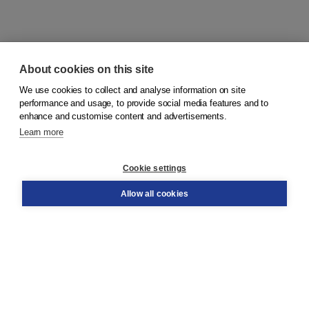
About cookies on this site
We use cookies to collect and analyse information on site
© 2026
Koninklijke Boom uitgevers
performance and usage, to provide social media features and to
enhance and customise content and advertisements.
Learn more
Customer service
Cookie settings
Support
Order
Allow all cookies
Returns
Teacher service
Contact
About Boom NT2
About us
Partners