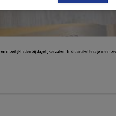
en moeilijkheden bij dagelijkse zaken. In dit artikel lees je meer ov