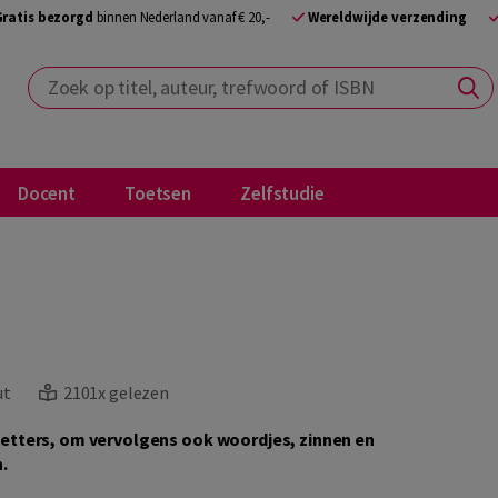
Gratis bezorgd
binnen Nederland vanaf € 20,-
Wereldwijde verzending
Zoek op titel, auteur, trefwoord of ISBN
Docent
Toetsen
Zelfstudie
ut
2101x gelezen
n letters, om vervolgens ook woordjes, zinnen en
.