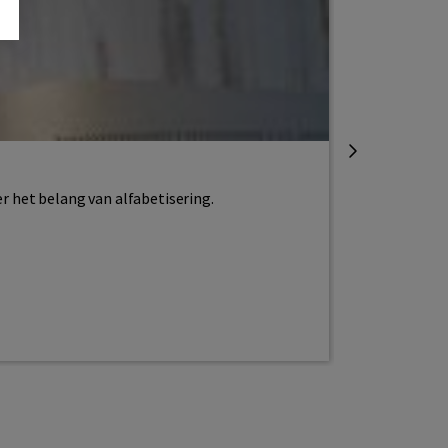
Alfabetiseren
Alfabetise
er het belang van alfabetisering.
Jij leest deze
Lees meer