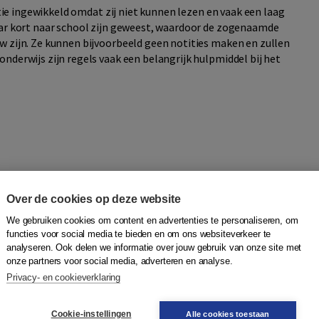
uctie ingewikkeld omdat zij niet kunnen lezen en vaak een laag
aar kort naar school zijn geweest, waardoor de zogenaamde
w zijn. Ze kunnen bijvoorbeeld geen notities maken en zullen
nderwijs zijn regels vaak een belangrijk hulpmiddel bij het
Over de cookies op deze website
We gebruiken cookies om content en advertenties te personaliseren, om
functies voor social media te bieden en om ons websiteverkeer te
analyseren. Ook delen we informatie over jouw gebruik van onze site met
onze partners voor social media, adverteren en analyse.
Privacy- en cookieverklaring
Cookie-instellingen
Alle cookies toestaan