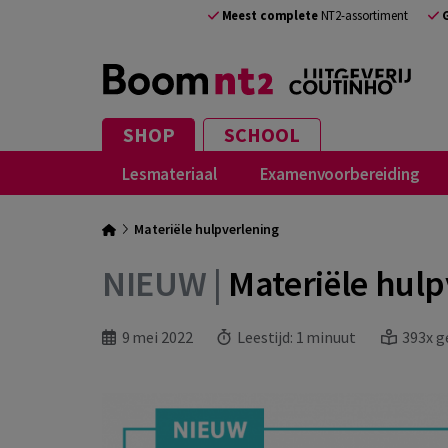
Meest complete
NT2-assortiment
SHOP
SCHOOL
Lesmateriaal
Examenvoorbereiding
Materiële hulpverlening
NIEUW |
Materiële hulp
9 mei 2022
Leestijd:
1 minuut
393x g