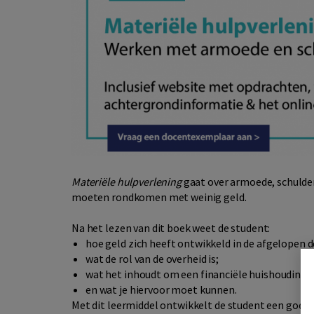
Materiële hulpverlening
gaat over armoede, schulden,
moeten rondkomen met weinig geld.
Na het lezen van dit boek weet de student:
hoe geld zich heeft ontwikkeld in de afgelopen 
wat de rol van de overheid is;
wat het inhoudt om een financiële huishouding t
en wat je hiervoor moet kunnen.
Met dit leermiddel ontwikkelt de student een goede