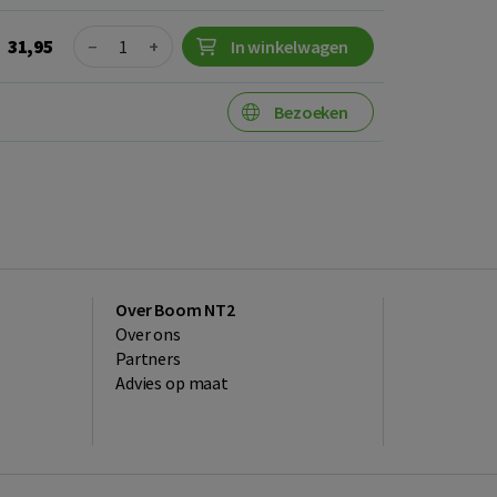
Quantity
31,95
−
+
In winkelwagen
Bezoeken
Over Boom NT2
Over ons
Partners
Advies op maat