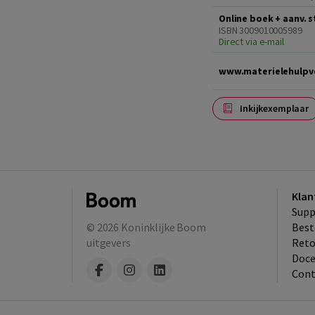
Online boek + aanv. 
ISBN 3009010005989
Direct via e-mail
www.materielehulpve
Inkijkexemplaar
Klan
Supp
© 2026
Koninklijke Boom
Best
uitgevers
​Ret
Doce
Cont