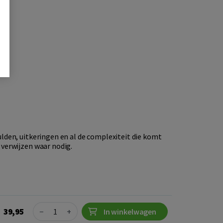
lden, uitkeringen en al de complexiteit die komt
 verwijzen waar nodig.
Quantity
39,95
−
+
In winkelwagen