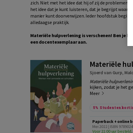
zich. Niet met het idee dat hij of zij de probleme
het idee dat je kunt luisteren, dat je begrijpt waar d
manier kunt doorverwijzen. Ieder hoofdstuk begint
alledaagse praktijk.
Materiële hulpverlening is verschenen! Ben je be
een docentexemplaar aan.
Materiële hu
Sjoerd van Gurp
,
Mal
Materiële hulpverleni
kijken, zodat je het 
Meer
5%
Studentenkorti
Paperback + online b
Mei 2022 | ISBN 978902
Voor 21:00 uur besteld,