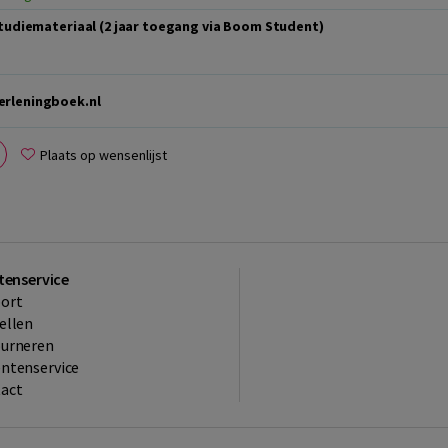
studiemateriaal (2 jaar toegang via Boom Student)
rleningboek.nl
Plaats op wensenlijst
tenservice
ort
ellen
ourneren
ntenservice
act