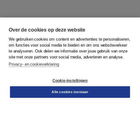
Over de cookies op deze website
We gebruiken cookies om content en advertenties te personaliseren,
om functies voor social media te bieden en om ons websiteverkeer
© 2026
Koninklijke Boom uitgevers
te analyseren. Ook delen we informatie over jouw gebruik van onze
site met onze partners voor social media, adverteren en analyse.
Privacy- en cookieverklaring
Klantenservice
Cookie-instellingen
Support
Bestellen
Alle cookies toestaan
​Retourneren
Docentenservice
Contact
Over Boom NT2
Over ons
Partners