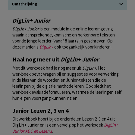
Omschrijving
DigLin+ Junior
DigLin+ Junior
is een module in de online leeromgeving
waarin aansprekende, komische en herkenbare teksten
voor de jonge leerder (vanaf 8 jaar) zijn geschreven. Op
deze manier is
DigLin+
ook toegankelijk voor kinderen.
Haal nog meer uit
DigLin+ Junior
Met dit werkboek haal je nog meer uit
DigLin+
. Het
werkboek bevat vragen bij en suggesties voor verwerking
in de klas van de woorden en Junior-teksten die de
leerlingen bij de digitale methode leren. Ook biedt het
werkboek evaluatieformulieren, waarmee de leerlingen zelf
hun eigen voortgang kunnen inzien.
Junior Lezen 2, 3 en 4
Dit werkboek hoort bij de onderdelen Lezen 2, 3 en 4 uit
DigLin+ Junior en is een vervolg op het werkboek
DigLin+
Junior ABC en Lezen 1
.