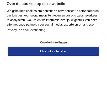
Over de cookies op deze website
We gebruiken cookies om content en advertenties te personaliseren,
om functies voor social media te bieden en om ons websiteverkeer
© 2026
Koninklijke Boom uitgevers
te analyseren. Ook delen we informatie over jouw gebruik van onze
site met onze partners voor social media, adverteren en analyse.
Privacy- en cookieverklaring
Klantenservice
Cookie-instellingen
Support
Bestellen
Alle cookies toestaan
​Retourneren
Docentenservice
Contact
Over Boom NT2
Over ons
Partners
Advies op maat
Gratis verzending in NL vanaf € 20,-.