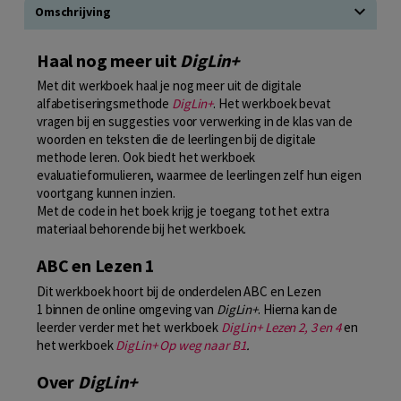
Omschrijving
Haal nog meer uit
DigLin+
Met dit werkboek haal je nog meer uit de digitale
alfabetiseringsmethode
DigLin+
. Het werkboek bevat
vragen bij en suggesties voor verwerking in de klas van de
woorden en teksten die de leerlingen bij de digitale
methode leren. Ook biedt het werkboek
evaluatieformulieren, waarmee de leerlingen zelf hun eigen
voortgang kunnen inzien.
Met de code in het boek krijg je toegang tot het extra
materiaal behorende bij het werkboek.
ABC en Lezen 1
Dit werkboek hoort bij de onderdelen ABC en Lezen
1 binnen de online omgeving van
DigLin+
. Hierna kan de
leerder verder met het werkboek
DigLin+ Lezen 2, 3 en 4
en
het werkboek
DigLin+ Op weg naar B1
.
Over
DigLin+