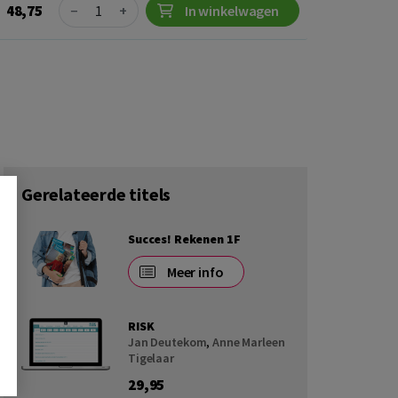
Quantity
48,75
−
+
In winkelwagen
Gerelateerde titels
Succes! Rekenen 1F
Meer info
RISK
Jan Deutekom
,
Anne Marleen
Tigelaar
29,95