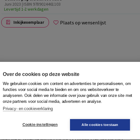
Juni 2023 | ISBN 9789024461103
Levertijd 1-2 werkdagen
Plaats op wensenlijst
Inkijkexemplaar
Over de cookies op deze website
 werkboek gaat over een dagje uit en vakantie. Over hoe je
We gebruiken cookies om content en advertenties te personaliseren, om
functies voor social media te bieden en om ons websiteverkeer te
eel van de reeks Succes! Rekenen en helpt bij het verbeteren
analyseren. Ook delen we informatie over jouw gebruik van onze site met
tal losse boekjes rond situaties uit het dagelijks leven of
onze partners voor social media, adverteren en analyse.
Privacy- en cookieverklaring
voor de begeleider, de antwoorden en tips bij de
eaus: (op weg naar) Instroom, 1F en 2F. In elk boekje zitten
ten en Meetkunde en Verbanden.
Cookie-instellingen
Alle cookies toestaan
de dagelijkse praktijk van deelnemers. Omdat elke deelnemer