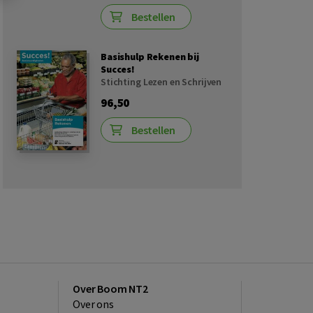
Bestellen
Basishulp Rekenen bij
Succes!
Stichting Lezen en Schrijven
96,50
Bestellen
Over Boom NT2
Over ons