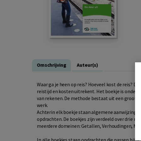
Omschrijving
Auteur(s)
Waar ga je heen op reis? Hoeveel kost de reis? Dit
reistijd en kosten uitrekent. Het boekje is onderd
van rekenen. De methode bestaat uit een groot aan
werk.
Achterin elk boekje staan algemene aanwijzingen 
opdrachten. De boekjes zijn verdeeld over drie niv
meerdere domeinen: Getallen, Verhoudingen, Me
In alle boekjes staan opdrachten die passen bij 