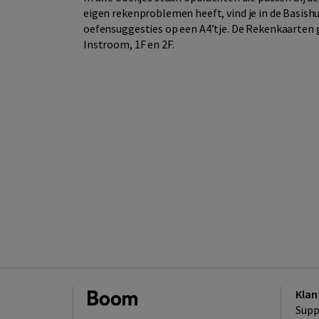
eigen rekenproblemen heeft, vind je in de Basis
oefensuggesties op een A4’tje. De Rekenkaarten g
Instroom, 1F en 2F.
Klan
Supp