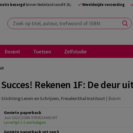
Gratis bezorgd
binnen Nederland vanaf € 20,-
Wereldwijde verzending
Zoek op titel, auteur, trefwoord of ISBN
Docent
Toetsen
Zelfstudie
uit
Succes! Rekenen 1F: De deur ui
Stichting Lezen en Schrijven
,
Freudenthal Instituut
|
Boom
Geniete paperback
Juni 2023 | ISBN 9789024461097
Levertijd 1-2 werkdagen
Geniete paperback set van 5