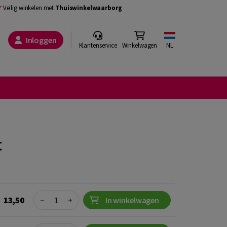
Veilig winkelen met
Thuiswinkelwaarborg
Inloggen
Klantenservice
Winkelwagen
NL
t
Quantity
13,50
−
+
In winkelwagen