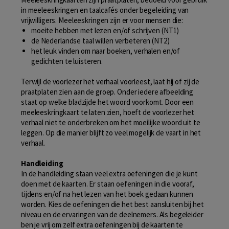
in meeleeskringen en taalcafés onder begeleiding van
vrijwilligers. Meeleeskringen zijn er voor mensen die:
moeite hebben met lezen en/of schrijven (NT1)
de Nederlandse taal willen verbeteren (NT2)
het leuk vinden om naar boeken, verhalen en/of
gedichten te luisteren.
Terwijl de voorlezer het verhaal voorleest, laat hij of zij de
praatplaten zien aan de groep. Onder iedere afbeelding
staat op welke bladzijde het woord voorkomt. Door een
meeleeskringkaart te laten zien, hoeft de voorlezer het
verhaal niet te onderbreken om het moeilijke woord uit te
leggen. Op die manier blijft zo veel mogelijk de vaart in het
verhaal.
Handleiding
In de handleiding staan veel extra oefeningen die je kunt
doen met de kaarten. Er staan oefeningen in die vooraf,
tijdens en/of na het lezen van het boek gedaan kunnen
worden. Kies de oefeningen die het best aansluiten bij het
niveau en de ervaringen van de deelnemers. Als begeleider
ben je vrij om zelf extra oefeningen bij de kaarten te