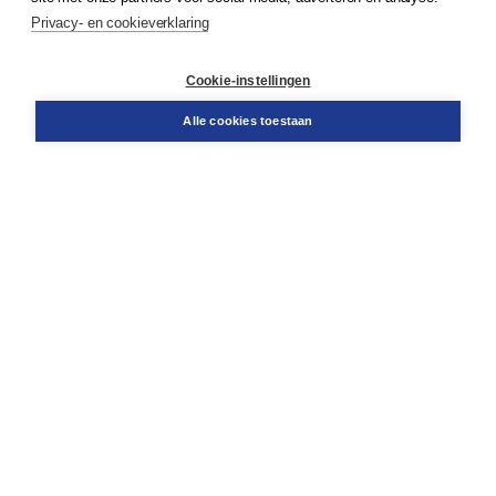
Privacy- en cookieverklaring
Klantenservice
Cookie-instellingen
Support
Bestellen
Alle cookies toestaan
​Retourneren
Docentenservice
Contact
Over Boom NT2
Over ons
Partners
Advies op maat
Gratis verzending in NL vanaf € 20,-.
Veilig winkelen met Thuiswinkelwaarborg