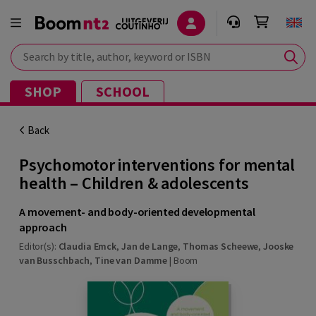
Search by title, author, keyword or ISBN
SHOP
SCHOOL
Back
Psychomotor interventions for mental
health – Children & adolescents
A movement- and body-oriented developmental
approach
Editor(s):
Claudia Emck
,
Jan de Lange
,
Thomas Scheewe
,
Jooske
van Busschbach
,
Tine van Damme
|
Boom