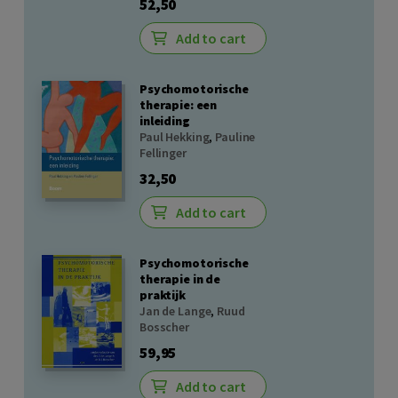
52,50
Add to cart
Psychomotorische
therapie: een
inleiding
Paul Hekking
,
Pauline
Fellinger
32,50
Add to cart
Psychomotorische
therapie in de
praktijk
Jan de Lange
,
Ruud
Bosscher
59,95
Add to cart