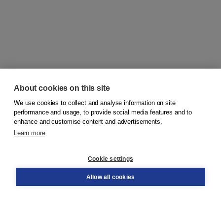
About cookies on this site
We use cookies to collect and analyse information on site
© 2026
Koninklijke Boom uitgevers
performance and usage, to provide social media features and to
enhance and customise content and advertisements.
Learn more
Customer service
Cookie settings
Support
Order
Allow all cookies
Returns
Teacher service
Contact