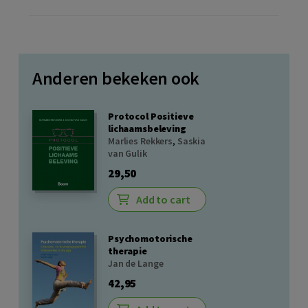
Anderen bekeken ook
Protocol Positieve
lichaamsbeleving
Marlies Rekkers
,
Saskia
van Gulik
29,50
Add to cart
Psychomotorische
therapie
Jan de Lange
42,95