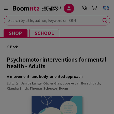
Search by title, author, keyword or ISBN
SHOP
SCHOOL
Back
Psychomotor interventions for mental
health - Adults
A movement- and body-oriented approach
Editor(s):
Jan de Lange
,
Olivier Glas
,
Jooske van Busschbach
,
Claudia Emck
,
Thomas Scheewe
|
Boom