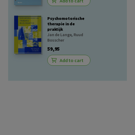
Add to cart
Psychomotorische
therapie in de
praktijk
Jan de Lange
,
Ruud
Bosscher
59,95
Add to cart