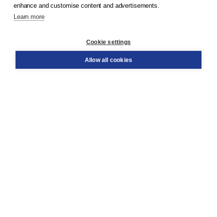
enhance and customise content and advertisements.
Learn more
Customer service
Cookie settings
Support
Order
Allow all cookies
Returns
Teacher service
Contact
About Boom NT2
About us
Partners
Customized advice
Free shipping within NL above € 20
Shopping secure with Thuiswinkelwaarborg