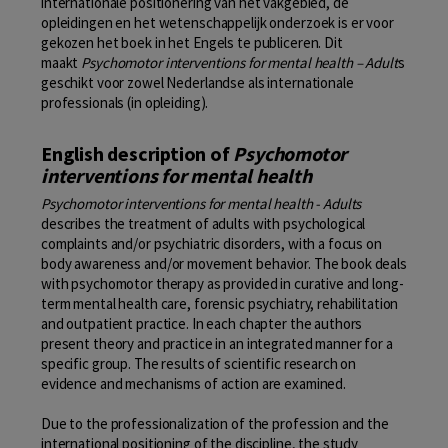
internationale positionering van het vakgebied, de
opleidingen en het wetenschappelijk onderzoek is er voor
gekozen het boek in het Engels te publiceren. Dit
maakt
Psychomotor interventions for mental health – Adult
s
geschikt voor zowel Nederlandse als internationale
professionals (in opleiding).
English description of
Psychomotor
interventions for mental health
Psychomotor interventions for mental health - Adults
describes the treatment of adults with psychological
complaints and/or psychiatric disorders, with a focus on
body awareness and/or movement behavior. The book deals
with psychomotor therapy as provided in curative and long-
term mental health care, forensic psychiatry, rehabilitation
and outpatient practice. In each chapter the authors
present theory and practice in an integrated manner for a
specific group. The results of scientific research on
evidence and mechanisms of action are examined.
Due to the professionalization of the profession and the
international positioning of the discipline, the study