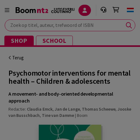
Zoek op titel, auteur, trefwoord of ISBN
SHOP
SCHOOL
Terug
Psychomotor interventions for mental
health – Children & adolescents
A movement- and body-oriented developmental
approach
Redactie:
Claudia Emck
,
Jan de Lange
,
Thomas Scheewe
,
Jooske
van Busschbach
,
Tine van Damme
|
Boom