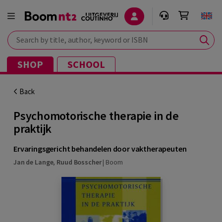
Search by title, author, keyword or ISBN
SHOP
SCHOOL
Back
Psychomotorische therapie in de
praktijk
Ervaringsgericht behandelen door vaktherapeuten
Jan de Lange
,
Ruud Bosscher
|
Boom