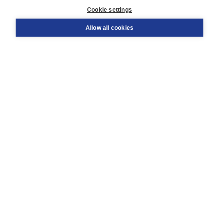
Customer service
Cookie settings
Support
Order
Allow all cookies
Returns
Teacher service
Contact
About Boom NT2
About us
Partners
Customized advice
Free shipping within NL above € 20
Shopping secure with Thuiswinkelwaarborg
Terms and Conditions (for consumers)
Terms and Conditions (for businesses)
Promotional terms