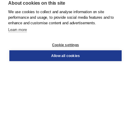
About cookies on this site
We use cookies to collect and analyse information on site
© 2026
Koninklijke Boom uitgevers
performance and usage, to provide social media features and to
enhance and customise content and advertisements.
Learn more
Customer service
Cookie settings
Support
Order
Allow all cookies
Returns
Teacher service
Contact
About Boom NT2
About us
Partners
Customized advice
Free shipping within NL above € 20