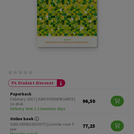
5% Student discount
Paperback
February 2017 | ISBN 9789089534859 |
96,50
1e druk
Delivery time 1-2 business days
Online boek
ISBN 3009010039373 | Licentie voor 5
77,25
jaar
Direct by e-mail