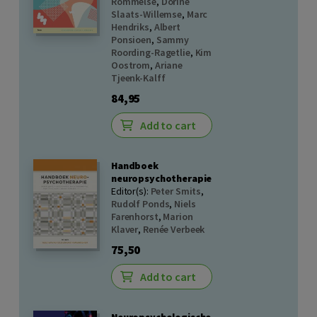
Rommelse
,
Dorine
Slaats-Willemse
,
Marc
Hendriks
,
Albert
Ponsioen
,
Sammy
Roording-Ragetlie
,
Kim
Oostrom
,
Ariane
Tjeenk-Kalff
84,95
Add to cart
Handboek
neuropsychotherapie
Editor(s):
Peter Smits
,
Rudolf Ponds
,
Niels
Farenhorst
,
Marion
Klaver
,
Renée Verbeek
75,50
Add to cart
Neuropsychologische