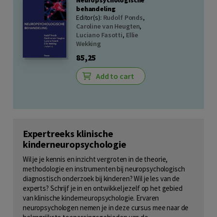
behandeling
Editor(s):
Rudolf Ponds
,
Caroline van Heugten
,
Luciano Fasotti
,
Ellie
Wekking
85,25
Add to cart
Expertreeks klinische
kinderneuropsychologie
Wil je je kennis en inzicht vergroten in de theorie,
methodologie en instrumenten bij neuropsychologisch
diagnostisch onderzoek bij kinderen? Wil je les van de
experts? Schrijf je in en ontwikkel jezelf op het gebied
van klinische kinderneuropsychologie. Ervaren
neuropsychologen nemen je in deze cursus mee naar de