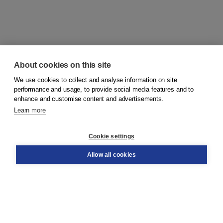
About cookies on this site
We use cookies to collect and analyse information on site
© 2026
Koninklijke Boom uitgevers
performance and usage, to provide social media features and to
enhance and customise content and advertisements.
Learn more
Customer service
Cookie settings
Support
Order
Allow all cookies
Returns
Teacher service
Contact
About Boom NT2
About us