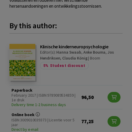
volwassenen en ouderen met verschillende
hersenaandoeningen en ontwikkelingsstoornissen.
By this author:
Klinische kinderneuropsychologie
Editor(s):
Hanna Swaab
,
Anke Bouma
,
Jos
Hendriksen
,
Claudia König
|
Boom
5%
Student discount
Paperback
February 2017 | ISBN 9789089534859 |
96,50
1e druk
Delivery time 1-2 business days
Online boek
ISBN 3009010039373 | Licentie voor 5
77,25
jaar
Direct by e-mail