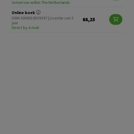
tomorrow within The Netherlands
Online boek
ISBN 3009010039397 | Licentie van 5
68,25
jaar
Direct by e-mail