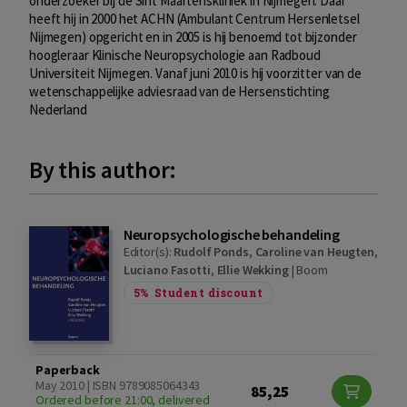
onderzoeker bij de Sint Maartenskliniek in Nijmegen. Daar
heeft hij in 2000 het ACHN (Ambulant Centrum Hersenletsel
Nijmegen) opgericht en in 2005 is hij benoemd tot bijzonder
hoogleraar Klinische Neuropsychologie aan Radboud
Universiteit Nijmegen. Vanaf juni 2010 is hij voorzitter van de
wetenschappelijke adviesraad van de Hersenstichting
Nederland
By this author:
Neuropsychologische behandeling
Editor(s):
Rudolf Ponds
,
Caroline van Heugten
,
Luciano Fasotti
,
Ellie Wekking
|
Boom
5%
Student discount
Paperback
May 2010 | ISBN 9789085064343
85,25
Ordered before 21:00, delivered