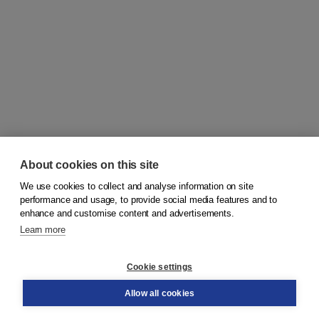
About cookies on this site
We use cookies to collect and analyse information on site
© 2026
Koninklijke Boom uitgevers
performance and usage, to provide social media features and to
enhance and customise content and advertisements.
Learn more
Customer service
Cookie settings
Support
Order
Allow all cookies
Returns
Teacher service