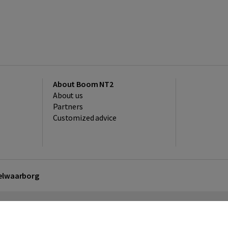
About Boom NT2
About us
Partners
Customized advice
kelwaarborg
sclaimer
Privacy