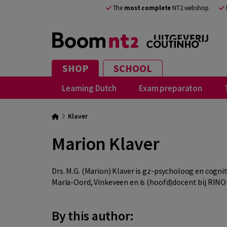
The
most complete
NT2 webshop
SHOP
SCHOOL
Learning Dutch
Exam preparaton
Klaver
Marion Klaver
Drs. M.G. (Marion) Klaver is gz-psycholoog en cogni
Maria-Oord, Vinkeveen en is (hoofd)docent bij RI
By this author: