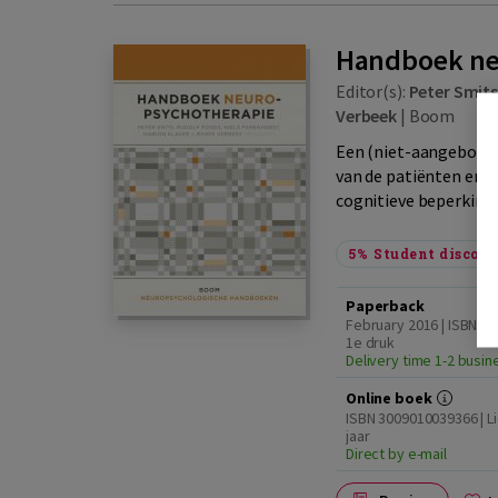
Handboek ne
Editor(s):
Peter Smit
Verbeek
|
Boom
Een (niet-aangeboren
van de patiënten en h
cognitieve beperkinge
5%
Student discou
Paperback
February 2016 | ISBN 9
1e druk
Delivery time 1-2 busi
Online boek
ISBN 3009010039366 | Li
jaar
Direct by e-mail