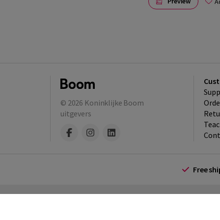
Preview
A
Cust
Supp
© 2026
Koninklijke Boom
Orde
uitgevers
Retu
Teac
Cont
Free sh
Terms and Conditions (for consumers)
Te
policy