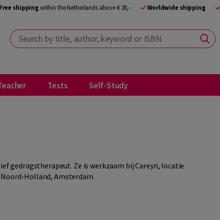
Free shipping
within the Netherlands above € 20,-
Worldwide shipping
Search by title, author, keyword or ISBN
Teacher
Tests
Self-Study
tief gedragstherapeut. Ze is werkzaam bij Careyn, locatie
NO Noord-Holland, Amsterdam.