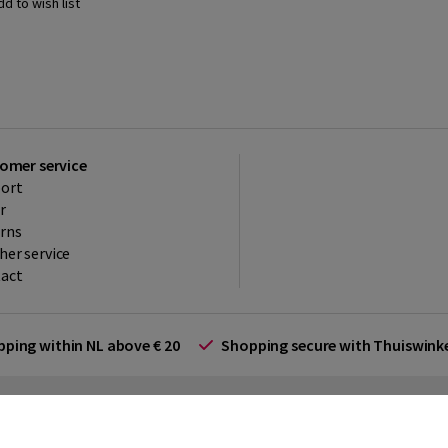
dd to wish list
omer service
ort
r
rns
her service
act
ipping within NL above € 20
Shopping secure with Thuiswin
rms and Conditions (for businesses)
Promotional terms
Cookies
Di