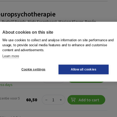
uropsychotherapie
s
,
Rudolf Ponds
,
Niels Farenhorst
,
Marion Klaver
,
Renée
About cookies on this site
) hersenaandoening heeft een enorme impact op het leven
We use cookies to collect and analyse information on site performance and
un naasten. Als gevolg van blijvende lichamelijke en
usage, to provide social media features and to enhance and customise
n of gedragsveranderingen ...
More
content and advertisements.
Learn more
nt
Cookie settings
Allow all cookies
Quantity
789089535634 |
75,50
−
+
Add to cart
ness days
Quantity
centie voor 5
60,50
−
+
Add to cart