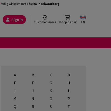
Veilig winkelen met
Thuiswinkelwaarborg
Sign in
Customer service
Shopping cart
EN
A
B
C
D
E
F
G
H
I
J
K
L
M
N
O
P
Q
R
S
T