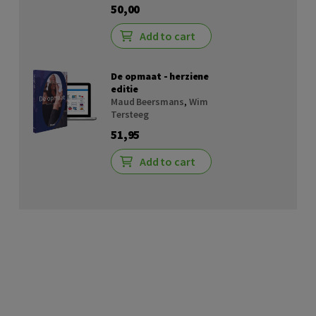
50,00
Add to cart
De opmaat - herziene
editie
Maud Beersmans
,
Wim
Tersteeg
51,95
Add to cart