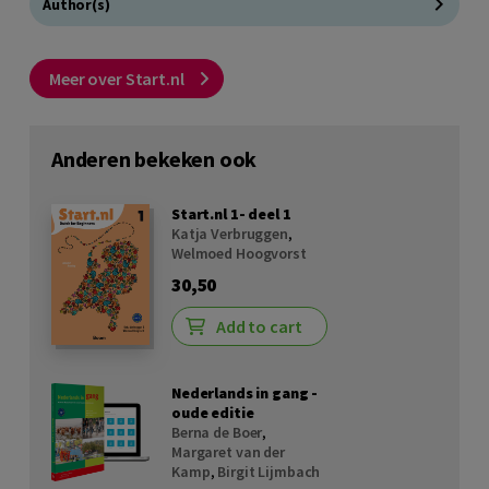
Author(s)
Meer over Start.nl
Anderen bekeken ook
Start.nl 1- deel 1
Katja Verbruggen
,
Welmoed Hoogvorst
30,50
Add to cart
Nederlands in gang -
oude editie
Berna de Boer
,
Margaret van der
Kamp
,
Birgit Lijmbach