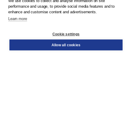
We use cookies to collect and analyse information on site
© 2026
Koninklijke Boom uitgevers
performance and usage, to provide social media features and to
enhance and customise content and advertisements.
Learn more
Customer service
Cookie settings
Support
Order
Allow all cookies
Returns
Teacher service
Contact
About Boom NT2
About us
Partners
Customized advice
Free shipping within NL above € 20
Shopping secure with Thuiswinkelwaarborg