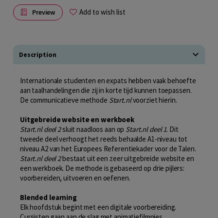
Add to wish list
Preview
Description
Internationale studenten en expats hebben vaak behoefte
aan taalhandelingen die zij in korte tijd kunnen toepassen.
De communicatieve methode
Start.nl
voorziet hierin.
Uitgebreide website en werkboek
S
tart.nl deel 2
sluit naadloos aan op
Start.nl deel 1
. Dit
tweede deel verhoogt het reeds behaalde A1-niveau tot
niveau A2 van het Europees Referentiekader voor de Talen.
Start.nl deel 2
bestaat uit een zeer uitgebreide website en
een werkboek. De methode is gebaseerd op drie pijlers:
voorbereiden, uitvoeren en oefenen.
Blended learning
Elk hoofdstuk begint met een digitale voorbereiding.
Cursisten gaan aan de slag met animatiefilmpjes,