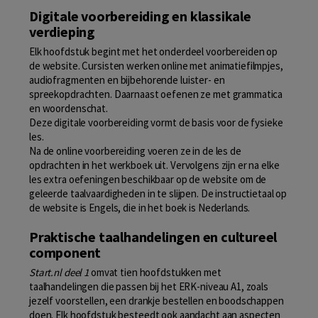
Digitale voorbereiding en klassikale
verdieping
Elk hoofdstuk begint met het onderdeel voorbereiden op
de website. Cursisten werken online met animatiefilmpjes,
audiofragmenten en bijbehorende luister- en
spreekopdrachten. Daarnaast oefenen ze met grammatica
en woordenschat.
Deze digitale voorbereiding vormt de basis voor de fysieke
les.
Na de online voorbereiding voeren ze in de les de
opdrachten in het werkboek uit. Vervolgens zijn er na elke
les extra oefeningen beschikbaar op de website om de
geleerde taalvaardigheden in te slijpen. De instructietaal op
de website is Engels, die in het boek is Nederlands.
Praktische taalhandelingen en cultureel
component
Start.nl deel 1
omvat tien hoofdstukken met
taalhandelingen die passen bij het ERK-niveau A1, zoals
jezelf voorstellen, een drankje bestellen en boodschappen
doen. Elk hoofdstuk besteedt ook aandacht aan aspecten