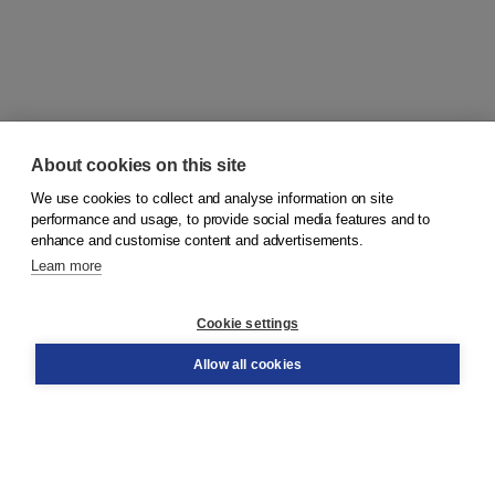
About cookies on this site
We use cookies to collect and analyse information on site
© 2026
Koninklijke Boom uitgevers
performance and usage, to provide social media features and to
enhance and customise content and advertisements.
Learn more
Customer service
Cookie settings
Support
Order
Allow all cookies
Returns
Teacher service
Contact
About Boom NT2