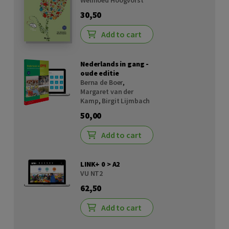
30,50
Add to cart
Nederlands in gang -
oude editie
Berna de Boer
,
Margaret van der
Kamp
,
Birgit Lijmbach
50,00
Add to cart
LINK+ 0 > A2
VU NT2
62,50
Add to cart