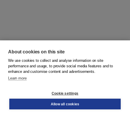
About cookies on this site
We use cookies to collect and analyse information on site
© 2026
Koninklijke Boom uitgevers
performance and usage, to provide social media features and to
enhance and customise content and advertisements.
Learn more
Customer service
Cookie settings
Support
Order
Allow all cookies
Returns
Teacher service
Contact