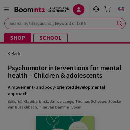
Search by title, author, keyword or ISBN
SHOP
SCHOOL
Back
Psychomotor interventions for mental
health – Children & adolescents
A movement- and body-oriented developmental
approach
Editor(s):
Claudia Emck
,
Jan de Lange
,
Thomas Scheewe
,
Jooske
van Busschbach
,
Tine van Damme
|
Boom