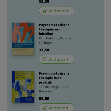
52,50
Add to cart
Psychomotorische
therapie: een
inleiding
Paul Hekking
,
Pauline
Fellinger
32,50
Add to cart
Psychomotorische
therapie in de
praktijk
Jan de Lange
,
Ruud
Bosscher
59,95
Add to cart