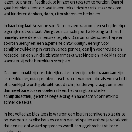
lezen, te praten, feedback te krijgen en teksten te herzien. Daarbij
gaat het niet alleen om wat in een tekst zichtbaar is, maar ook om
wat kinderen denken, doen, uitproberen en bedoelen.
In haar blog laat Suzanne van Norden zien waarom één schrijfleerlijn
eigenlijk niet volstaat. Wie goed naar schrijfontwikkeling kijkt, ziet
namelijk meerdere dimensies tegelijk. Daarom onderscheidt zij vier
soorten leerlijnen: een algemene ontwikkellijn, een lijn voor
schrijfontwikkeling in verschillende genres, een lijn voor revisie en
redactie, en een lijn die zichtbaar maakt wat kinderen in de klas doen
wanneer zij echt betrokken schrijven.
Daarmee maakt zij ook duidelijk dat een leerlijn behulpzaam kan zijn
als denkkader, maar problematisch wordt wanneer die als voorschrift
of afvinklijst wordt gebruikt. Goed schrijfonderwijs vraagt om meer
dan meetbare tussendoelen alleen: het vraagt om sterke
schrijfdidactiek, gerichte begeleiding en aandacht voor het kind
achter de tekst.
In het volledige blog lees je waarom een leerlijn schrijven zo lastig te
ontwerpen is, welke keuzes daarin een rol spelen en hoe je voorkomt
dat een rijk ontwikkelingsproces wordt teruggebracht tot losse
lesdoelen.