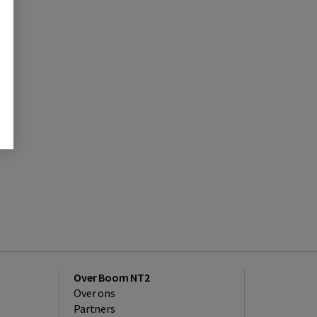
Over Boom NT2
Over ons
Partners