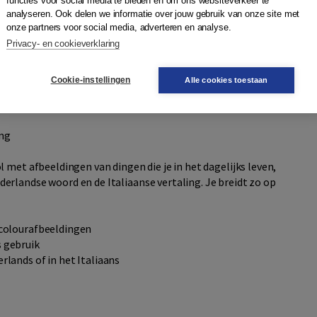
functies voor social media te bieden en om ons websiteverkeer te
analyseren. Ook delen we informatie over jouw gebruik van onze site met
onze partners voor social media, adverteren en analyse.
iaans
bestaat uit:
Privacy- en cookieverklaring
, Onderweg, Eten en drinken, Opleiding en beroep, Getallen
Cookie-instellingen
Alle cookies toestaan
n, feestdagen, enz.
ing
 met afbeeldingen van dingen die je in het dagelijks leven,
rlandse woord en de Italiaanse vertaling. Je breidt zo op
lcolourafbeeldingen
s gebruik
rlands of in het Italiaans