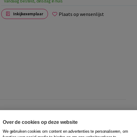
Vandaag besteld, dinsdag in huis
Plaats op wensenlijst
Inkijkexemplaar
s - Italiaans
Over de cookies op deze website
We gebruiken cookies om content en advertenties te personaliseren, om
oordenschat. Ze bieden je direct houvast en maken het