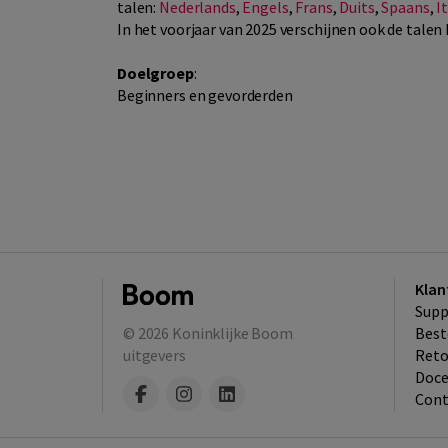
talen:
Nederlands
,
Engels
,
Frans
,
Duits
,
Spaans
,
I
In het voorjaar van 2025 verschijnen ook de talen
Doelgroep
:
Beginners en gevorderden
Klan
Supp
© 2026
Koninklijke Boom
Best
uitgevers
​Ret
Doce
Cont