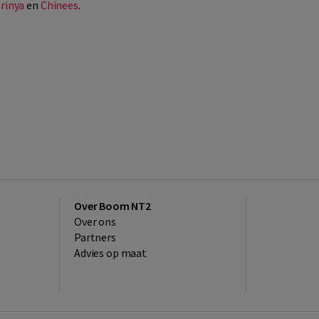
rinya
en
Chinees
.
Over Boom NT2
Over ons
Partners
Advies op maat