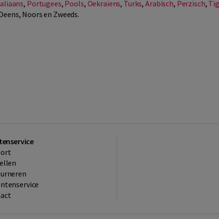
taliaans
,
Portugees
,
Pools
,
Oekraïens
,
Turks
,
Arabisch
,
Perzisch
,
Tig
 Deens, Noors en Zweeds.
tenservice
ort
ellen
ourneren
ntenservice
act