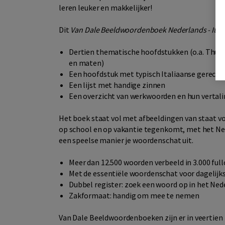
leren leuker en makkelijker!
Dit
Van Dale Beeldwoordenboek Nederlands - Ital
Dertien thematische hoofdstukken (o.a. Thuis
en maten)
Een hoofdstuk met typisch Italiaanse gerechte
Een lijst met handige zinnen
Een overzicht van werkwoorden en hun vertal
Het boek staat vol met afbeeldingen van staat vol
op school en op vakantie tegenkomt, met het Nede
een speelse manier je woordenschat uit.
Meer dan 12.500 woorden verbeeld in 3.000 ful
Met de essentiële woordenschat voor dagelijk
Dubbel register: zoek een woord op in het Nede
Zakformaat: handig om mee te nemen
Van Dale Beeldwoordenboeken zijn er in veertien