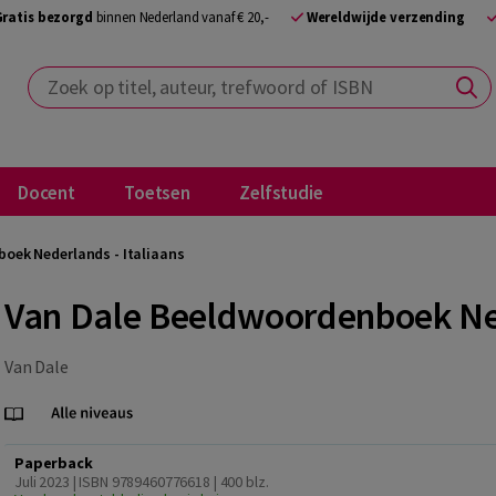
Gratis bezorgd
binnen Nederland vanaf € 20,-
Wereldwijde verzending
Zoek op titel, auteur, trefwoord of ISBN
Docent
Toetsen
Zelfstudie
oek Nederlands - Italiaans
Van Dale Beeldwoordenboek Ned
Van Dale
Paperback
Juli 2023 | ISBN 9789460776618
| 400 blz.