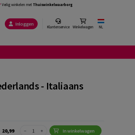
Veilig winkelen met
Thuiswinkelwaarborg
Inloggen
Klantenservice
Winkelwagen
NL
erlands - Italiaans
Quantity
20,99
−
+
In winkelwagen