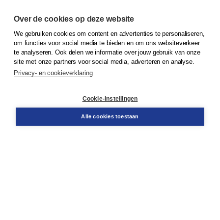
Over de cookies op deze website
We gebruiken cookies om content en advertenties te personaliseren,
om functies voor social media te bieden en om ons websiteverkeer
© 2026
Koninklijke Boom uitgevers
te analyseren. Ook delen we informatie over jouw gebruik van onze
site met onze partners voor social media, adverteren en analyse.
Privacy- en cookieverklaring
Klantenservice
Cookie-instellingen
Support
Bestellen
Alle cookies toestaan
​Retourneren
Docentenservice
Contact
Over Boom NT2
Over ons
Partners
Advies op maat