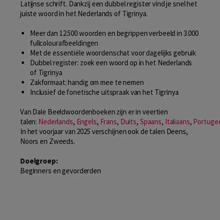
Latijnse schrift. Dankzij een dubbel register vind je snel het
juiste woord in het Nederlands of Tigrinya.
Meer dan 12.500 woorden en begrippen verbeeld in 3.000
fullcolourafbeeldingen
Met de essentiële woordenschat voor dagelijks gebruik
Dubbel register: zoek een woord op in het Nederlands
of Tigrinya
Zakformaat: handig om mee te nemen
Inclusief de fonetische uitspraak van het Tigrinya
Van Dale Beeldwoordenboeken zijn er in veertien
talen:
Nederlands
,
Engels
,
Frans
,
Duits
,
Spaans
,
Italiaans
,
Portuge
In het voorjaar van 2025 verschijnen ook de talen Deens,
Noors en Zweeds.
Doelgroep:
Beginners en gevorderden