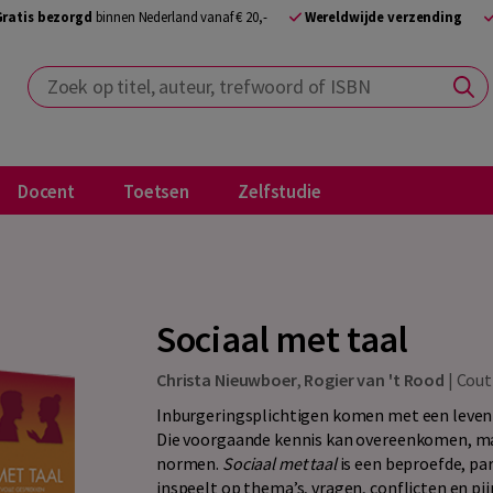
Gratis bezorgd
binnen Nederland vanaf € 20,-
Wereldwijde verzending
Zoek op titel, auteur, trefwoord of ISBN
Docent
Toetsen
Zelfstudie
Sociaal met taal
Christa Nieuwboer
,
Rogier van 't Rood
|
Cout
Inburgeringsplichtigen komen met een leven 
Die voorgaande kennis kan overeenkomen, m
normen.
Sociaal met taal
is een beproefde, pa
inspeelt op thema’s, vragen, conflicten en pij