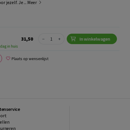
 jezelf. Je ...
Meer
Quantity
31,50
−
+
In winkelwagen
dag in huis
Plaats op wensenlijst
tenservice
ort
ellen
ourneren