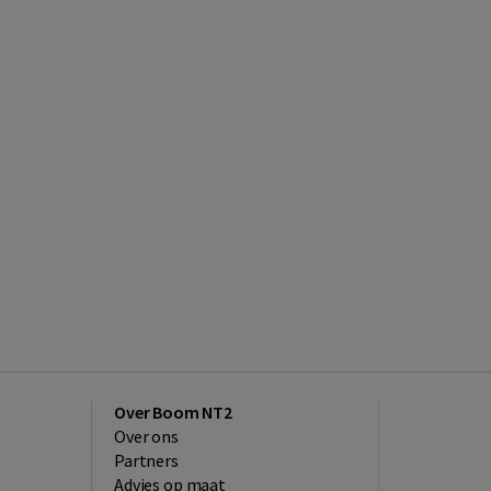
Over Boom NT2
Over ons
Partners
Advies op maat