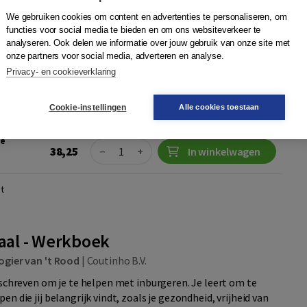
n normen. Sociaal met taal is e...
Meer
We gebruiken cookies om content en advertenties te personaliseren, om
functies voor social media te bieden en om ons websiteverkeer te
analyseren. Ook delen we informatie over jouw gebruik van onze site met
onze partners voor social media, adverteren en analyse.
e
Privacy- en cookieverklaring
Quantity
42,00
−
+
In winkelwagen
Cookie-instellingen
Alle cookies toestaan
dag in huis
ie
Quantity
38,25
−
+
In winkelwagen
t
taal - Werkboek
ogier van 't Rood
|
Coutinho B.V.
eschreven om je te helpen met inburgeren. Je leert om te
n die jij belangrijk vindt, zoals je gezondheid, vrijheid van