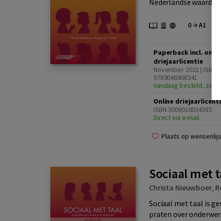
Nederlandse waarden e
Paperback incl. onlin
driejaarlicentie
November 2022 | ISBN
9789046908341
Vandaag besteld, zater
Online driejaarlicent
ISBN 3009010034385
Direct via e-mail
Plaats op wensenlijs
Sociaal met 
Christa Nieuwboer
,
R
Sociaal met taal is g
praten over onderwerpe