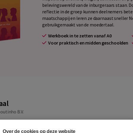
belevingswereld van de inburgeraars staan. 
reflectie in de groep kunnen deelnemers bete
maatschappij en leren ze daarnaast sneller N
gebruikgemaakt van de moedertaal.
Werkboek in te zetten vanaf A0
Voor praktisch en midden geschoolden
aal
outinho B.V.
en komen met een leven aan ervaring en inzichten naar
gaande kennis kan overeenkomen, maar ook botsen met
Over de cookies op deze website