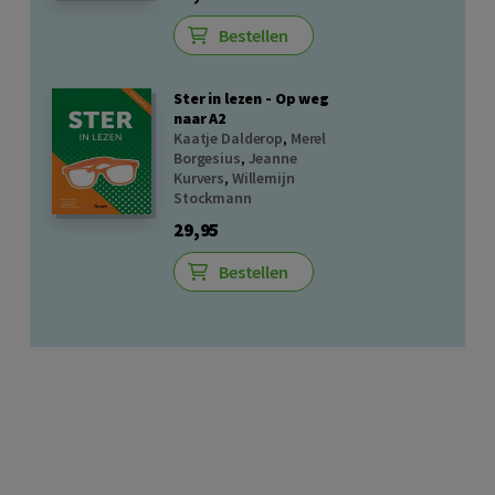
Bestellen
Ster in lezen - Op weg
naar A2
Kaatje Dalderop
,
Merel
Borgesius
,
Jeanne
Kurvers
,
Willemijn
Stockmann
29,95
Bestellen