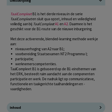
Omschrijving
TaalCompleet
B1 is het derde niveau in de serie
TaalCompleet
en sluit qua opzet, inhoud en volledigheid
volledig aan bij
TaalCompleet
A1
en
A2
. Daarmee is het
geschikt voor de B1-route van de nieuwe inburgering.
Met deze activerende, blended-learning methode werk je
aan:
niveauverhoging van A2 naar B1;
voorbereiding Staatsexamen NT2 Programma I;
participatie;
werknemerscompetenties.
TaalCompleet B1 is gebaseerd op de B1-eindtermen van
het ERK, besteedt ruim aandacht aan de componenten
participatie en werk. De nadruk ligt op communicatieve,
functionele en taakgerichte taalhandelingen en -
vaardigheden.
Inhoud