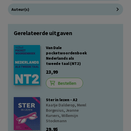
Auteur(s)
Gerelateerde uitgaven
Van Dale
pocketwoordenboek
Nederlands als
tweede taal (NT2)
23,99
Bestellen
Ster in lezen - A2
Kaatje Dalderop
,
Merel
Borgesius
,
Jeanne
Kurvers
,
Willemijn
Stockmann
29,95