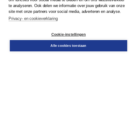
© 2026
Koninklijke Boom uitgevers
te analyseren. Ook delen we informatie over jouw gebruik van onze
site met onze partners voor social media, adverteren en analyse.
Privacy- en cookieverklaring
Klantenservice
Cookie-instellingen
Support
Bestellen
Alle cookies toestaan
​Retourneren
Docentenservice
Contact
Over Boom NT2
Over ons
Partners
Advies op maat
Gratis verzending in NL vanaf € 20,-.
Veilig winkelen met Thuiswinkelwaarborg