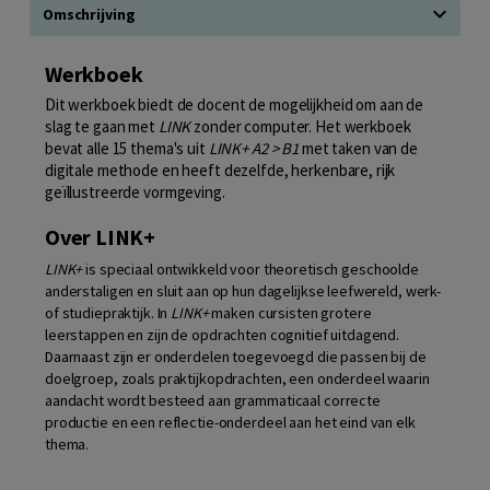
Omschrijving
Werkboek
Dit werkboek biedt de docent de mogelijkheid om aan de
slag te gaan met
LINK
zonder computer. Het werkboek
bevat alle 15 thema's uit
LINK+ A2 > B1
met taken van de
digitale methode en heeft dezelfde, herkenbare, rijk
geïllustreerde vormgeving.
Over LINK+
LINK+
is speciaal ontwikkeld voor theoretisch geschoolde
anderstaligen en sluit aan op hun dagelijkse leefwereld, werk-
of studiepraktijk. In
LINK+
maken cursisten grotere
leerstappen en zijn de opdrachten cognitief uitdagend.
Daarnaast zijn er onderdelen toegevoegd die passen bij de
doelgroep, zoals praktijkopdrachten, een onderdeel waarin
aandacht wordt besteed aan grammaticaal correcte
productie en een reflectie-onderdeel aan het eind van elk
thema.