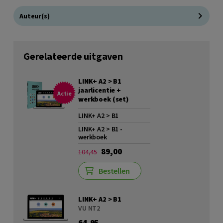
Auteur(s)
Gerelateerde uitgaven
LINK+ A2 > B1
jaarlicentie +
Actie
werkboek (set)
LINK+ A2 > B1
LINK+ A2 > B1 -
werkboek
89,00
104,45
Bestellen
LINK+ A2 > B1
VU NT2
64,95