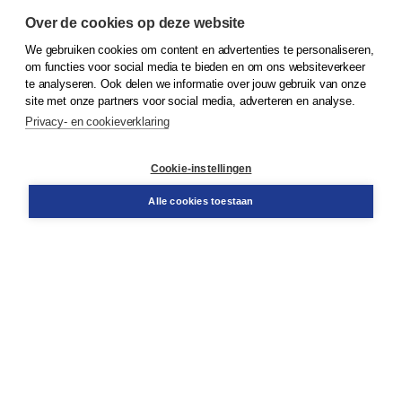
Over de cookies op deze website
We gebruiken cookies om content en advertenties te personaliseren,
om functies voor social media te bieden en om ons websiteverkeer
© 2026
Koninklijke Boom uitgevers
te analyseren. Ook delen we informatie over jouw gebruik van onze
site met onze partners voor social media, adverteren en analyse.
Privacy- en cookieverklaring
Klantenservice
Cookie-instellingen
Support
Bestellen
Alle cookies toestaan
​Retourneren
Docentenservice
Contact
Over Boom NT2
Over ons
Partners
Advies op maat