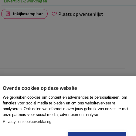
Levertijd 1-2 werkdagen
Plaats op wensenlijst
Inkijkexemplaar
oor gebruik in meeleeskringen en taalcafé's onder
 er voor mensen die:
Over de cookies op deze website
We gebruiken cookies om content en advertenties te personaliseren, om
1)
functies voor social media te bieden en om ons websiteverkeer te
analyseren. Ook delen we informatie over jouw gebruik van onze site met
f gedichten te luisteren.
onze partners voor social media, adverteren en analyse.
Privacy- en cookieverklaring
j of zij de praatplaten zien aan de groep. Onder iedere
oorkomt. Door een meeleeskringkaart te laten zien, hoeft