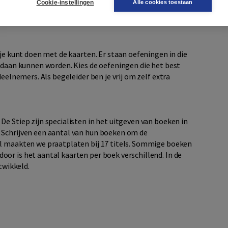
Cookie-instellingen
Alle cookies toestaan
et moeilijke woord uit te leggen. Op die manier blijft zo
 je kunt doen met de kaarten. Er staan oefeningen in die
gedaan kunnen worden. Kies de oefeningen die het best
deelnemers. Als begeleider ben je vrij om zelf extra
e Stiep zijn specialisten in het uitgeven van boeken in
 Schrijven een aantal van hun boeken om de
al maakten we praatplaten bij 17 titels. Sommige boeken
or is het aantal kaarten per boek verschillend. In de
twikkeld.