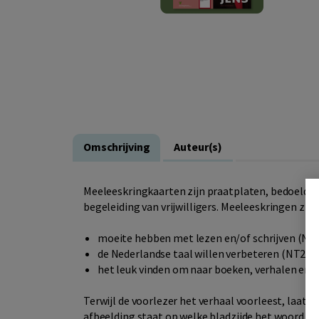
Omschrijving
Auteur(s)
Meeleeskringkaarten zijn praatplaten, bedoeld v
begeleiding van vrijwilligers. Meeleeskringen zijn
moeite hebben met lezen en/of schrijven (NT
de Nederlandse taal willen verbeteren (NT2)
het leuk vinden om naar boeken, verhalen en/o
Terwijl de voorlezer het verhaal voorleest, laat hi
afbeelding staat op welke bladzijde het woord v