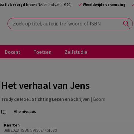
Gratis bezorgd
binnen Nederland vanaf € 20,-
Wereldwijde verzending
Zoek op titel, auteur, trefwoord of ISBN
Docent
Toetsen
Zelfstudie
Het verhaal van Jens
Trudy de Moel
,
Stichting Lezen en Schrijven
|
Boom
Kaarten
Juli 2023 | ISBN 9789024461530