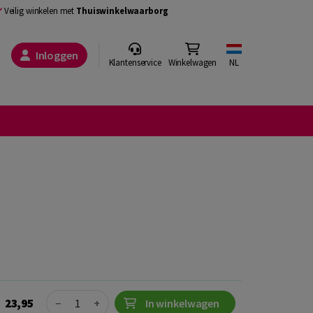
Veilig winkelen met
Thuiswinkelwaarborg
Inloggen
Klantenservice
Winkelwagen
NL
Quantity
23,95
−
+
In winkelwagen