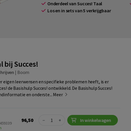
Onderdeel van Succes! Taal
Los en in sets van 5 verkrijgbaar
l bij Succes!
hrijven
|
Boom
 eigen leerwensen en specifieke problemen heeft, is er
s! de Basishulp Succes! ontwikkeld. De Basishulp Succes!
ndinformatie en onderste...
Meer
Quantity
96,50
−
+
In winkelwagen
4459339
n