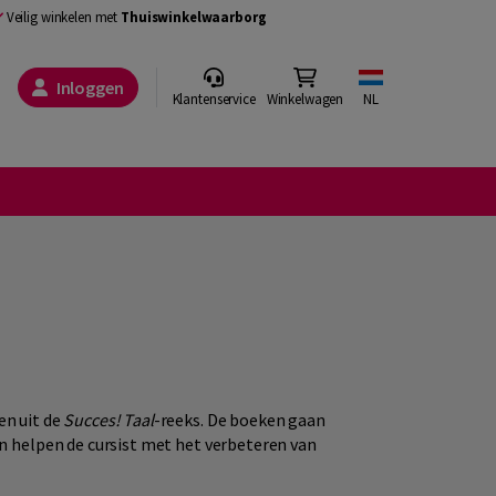
Veilig winkelen met
Thuiswinkelwaarborg
Inloggen
Klantenservice
Winkelwagen
NL
en uit de
Succes! Taal
-reeks. De boeken gaan
 en helpen de cursist met het verbeteren van