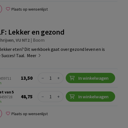
Plaats op wensenlijst
 1F: Lekker en gezond
hrijven
,
VU NT2
|
Boom
lekker eten? Dit werkboek gaat over gezond leven en is
e Succes! Taal.
Meer
Quantity
13,50
−
+
In winkelwagen
4459711
n
et van 5
Quantity
48,75
−
+
In winkelwagen
24459728
n
Plaats op wensenlijst