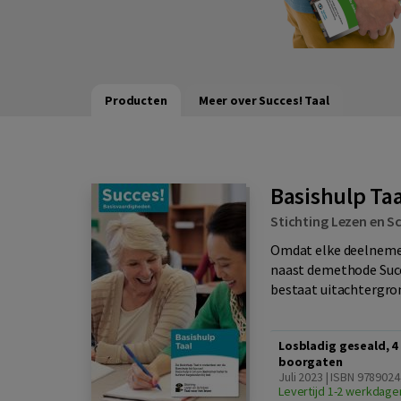
Producten
Meer over Succes! Taal
Basishulp Taa
Stichting Lezen en Sc
Omdat elke deelnemer
naast demethode Succe
bestaat uitachtergro
Losbladig geseald, 4
boorgaten
Juli 2023 | ISBN 978902
Levertijd 1-2 werkdage