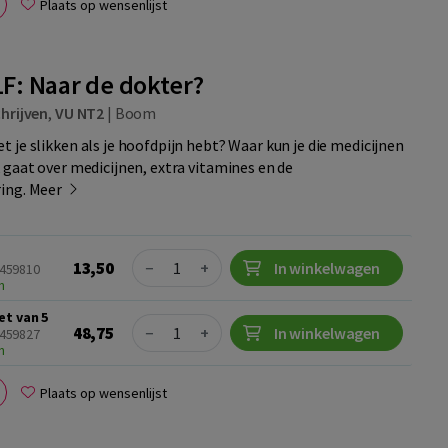
Plaats op wensenlijst
1F: Naar de dokter?
hrijven
,
VU NT2
|
Boom
 je slikken als je hoofdpijn hebt? Waar kun je die medicijnen
 gaat over medicijnen, extra vitamines en de
ing.
Meer
Quantity
13,50
−
+
In winkelwagen
4459810
n
et van 5
Quantity
48,75
−
+
In winkelwagen
4459827
n
Plaats op wensenlijst