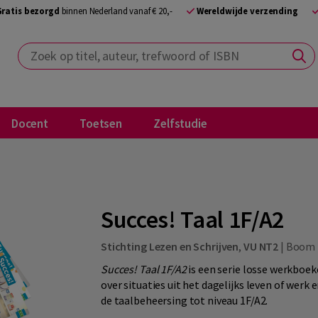
Gratis bezorgd
binnen Nederland vanaf € 20,-
Wereldwijde verzending
Zoek op titel, auteur, trefwoord of ISBN
Docent
Toetsen
Zelfstudie
Succes! Taal 1F/A2
Stichting Lezen en Schrijven
,
VU NT2
|
Boom
Succes! Taal 1F/A2
is een serie losse werkboek
over situaties uit het dagelijks leven of werk
de taalbeheersing tot niveau 1F/A2.