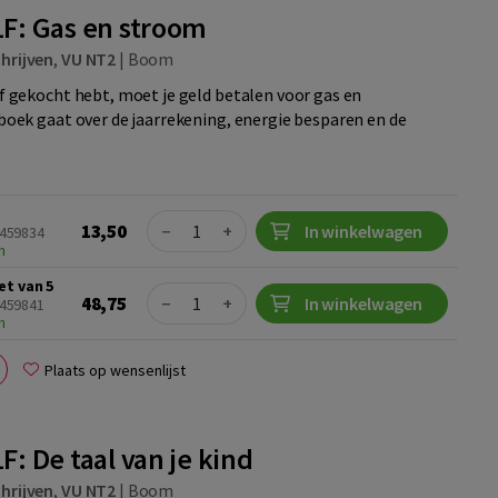
1F: Gas en stroom
hrijven
,
VU NT2
|
Boom
 of gekocht hebt, moet je geld betalen voor gas en
rkboek gaat over de jaarrekening, energie besparen en de
Quantity
13,50
−
+
In winkelwagen
4459834
n
et van 5
Quantity
48,75
−
+
In winkelwagen
4459841
n
Plaats op wensenlijst
F: De taal van je kind
hrijven
,
VU NT2
|
Boom