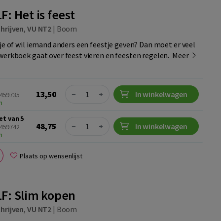
F: Het is feest
hrijven
,
VU NT2
|
Boom
tje of wil iemand anders een feestje geven? Dan moet er veel
werkboek gaat over feest vieren en feesten regelen.
Meer
Quantity
13,50
−
+
In winkelwagen
4459735
n
et van 5
Quantity
48,75
−
+
In winkelwagen
4459742
n
Plaats op wensenlijst
1F: Slim kopen
hrijven
,
VU NT2
|
Boom