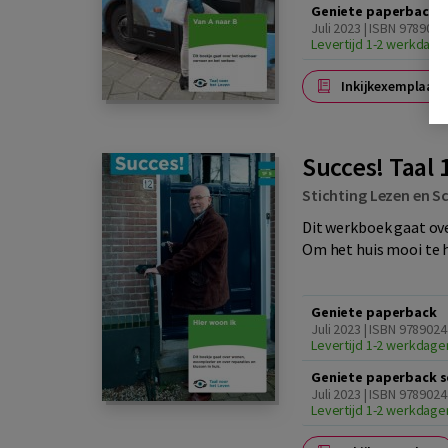
Geniete paperback
Juli 2023 | ISBN 978902
Levertijd 1-2 werkdage
Inkijkexemplaar
Succes! Taal 
Stichting Lezen en Sc
Dit werkboek gaat ove
Om het huis mooi te h
Geniete paperback
Juli 2023 | ISBN 978902
Levertijd 1-2 werkdage
Geniete paperback s
Juli 2023 | ISBN 978902
Levertijd 1-2 werkdage