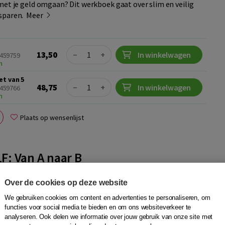
met je geld omgaan? Dit werkboek gaat over slim en veilig
esparen.
Meer
Quantity
13,50
−
+
In winkelwagen
4459759
n
et van 5
Quantity
48,75
−
+
In winkelwagen
4459766
n
Plaats op wensenlijst
1F: Van A naar B
hrijven
,
VU NT2
|
Boom
Over de cookies op deze website
de bus of met de trein? Hoe weet je hoe je het snelst ergens
aat over het openbaar vervoer en het verkeer.
We gebruiken cookies om content en advertenties te personaliseren, om
Meer
functies voor social media te bieden en om ons websiteverkeer te
analyseren. Ook delen we informatie over jouw gebruik van onze site met