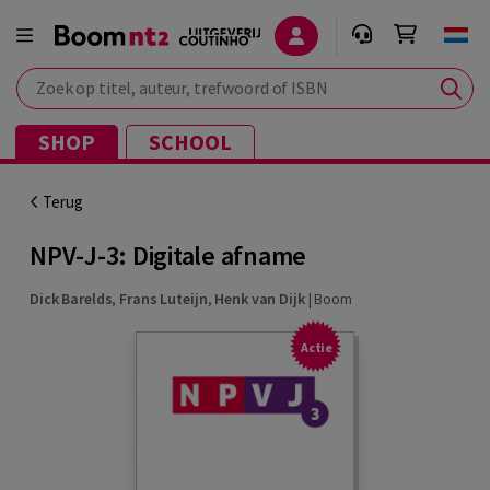
Zoek op titel, auteur, trefwoord of ISBN
SHOP
SCHOOL
Terug
NPV-J-3: Digitale afname
Dick Barelds
,
Frans Luteijn
,
Henk van Dijk
|
Boom
Actie