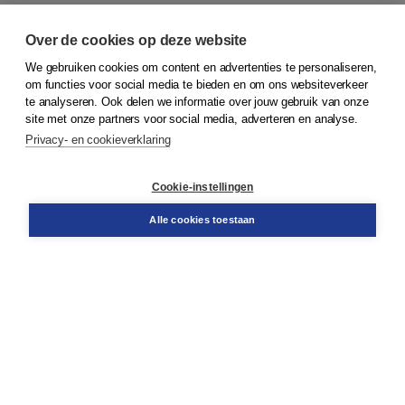
Over de cookies op deze website
We gebruiken cookies om content en advertenties te personaliseren,
om functies voor social media te bieden en om ons websiteverkeer
© 2026
Koninklijke Boom uitgevers
te analyseren. Ook delen we informatie over jouw gebruik van onze
site met onze partners voor social media, adverteren en analyse.
Privacy- en cookieverklaring
Klantenservice
Cookie-instellingen
Support
Bestellen
Alle cookies toestaan
​Retourneren
Docentenservice
Contact
Over Boom NT2
Over ons
Partners
Advies op maat