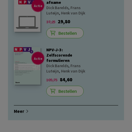
afname
Actie
Dick Barelds
,
Frans
Luteijn
,
Henk van Dijk
29,80
37,25
Bestellen
NPV-J-3:
Zelfscorende
Actie
formulieren
Dick Barelds
,
Frans
Luteijn
,
Henk van Dijk
84,60
105,75
Bestellen
Meer