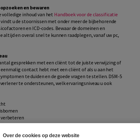
ia opzoeken en bewaren
 volledige inhoud van het
Handboek voor de classificatie
 vindt u de stoornissen met onder meer de bijbehorende
risicofactoren en ICD-codes. Bewaar de domeinen en
 altijd en overal snel te kunnen raadplegen, vanaf uw pc,
veau
antal gesprekken met een cliënt tot de juiste verwijzing of
s eenmalig contact hebt met een cliënt of als u aan het
e symptomen te duiden en de goede vragen te stellen. DSM-5
verlener te ondersteunen, welk ervaringsniveau u ook
cht
slisbomen
 verbeteren
t de inhoud van de DSM-5
Over de cookies op deze website