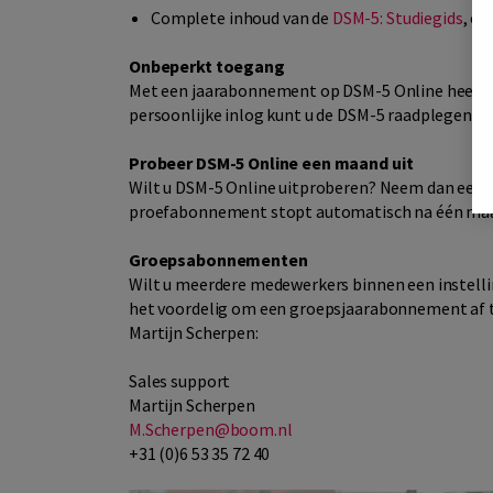
Complete inhoud van de
DSM-5: Studiegids
, o
Onbeperkt toegang
Met een jaarabonnement op DSM-5 Online heeft u
persoonlijke inlog kunt u de DSM-5 raadplegen op
Probeer DSM-5 Online een maand uit
Wilt u DSM-5 Online uitproberen? Neem dan een 
proefabonnement stopt automatisch na één ma
Groepsabonnementen
Wilt u meerdere medewerkers binnen een instelli
het voordelig om een groepsjaarabonnement af t
Martijn Scherpen:
Sales support
Martijn Scherpen
M.Scherpen@boom.nl
+31 (0)6 53 35 72 40