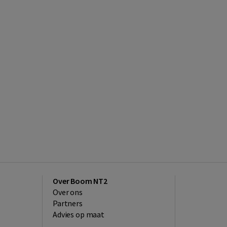
Over Boom NT2
Over ons
Partners
Advies op maat