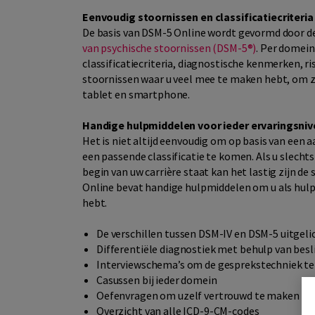
Eenvoudig stoornissen en classificatiecriter
De basis van DSM-5 Online wordt gevormd door de
van psychische stoornissen (DSM-5®)
. Per domein
classificatiecriteria, diagnostische kenmerken, 
stoornissen waar u veel mee te maken hebt, om ze
tablet en smartphone.
Handige hulpmiddelen voor ieder ervaringsni
Het is niet altijd eenvoudig om op basis van een a
een passende classificatie te komen. Als u slecht
begin van uw carrière staat kan het lastig zijn d
Online bevat handige hulpmiddelen om u als hulp
hebt.
De verschillen tussen DSM-IV en DSM-5 uitgeli
Differentiële diagnostiek met behulp van be
Interviewschema’s om de gesprekstechniek te
Casussen bij ieder domein
Oefenvragen om uzelf vertrouwd te maken me
Overzicht van alle ICD-9-CM-codes