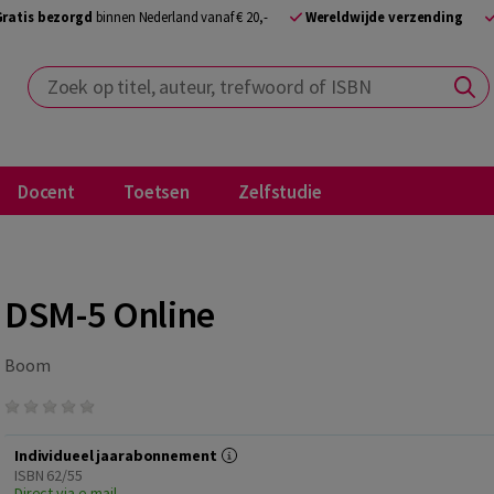
Gratis bezorgd
binnen Nederland vanaf € 20,-
Wereldwijde verzending
Zoek op titel, auteur, trefwoord of ISBN
Docent
Toetsen
Zelfstudie
DSM-5 Online
Boom
Individueel jaarabonnement
ISBN 62/55
Direct via e-mail