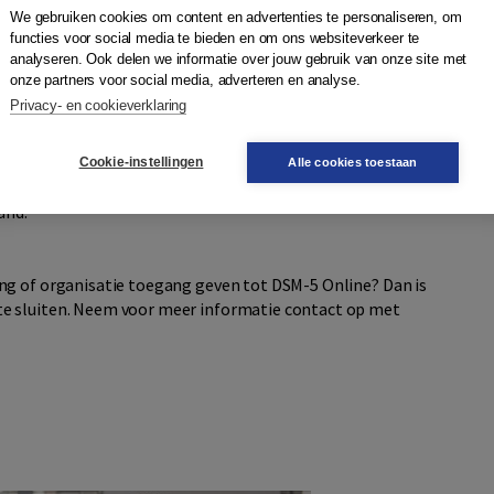
m nog makkelijker te leren werken met de DSM-5
We gebruiken cookies om content en advertenties te personaliseren, om
functies voor social media te bieden en om ons websiteverkeer te
analyseren. Ook delen we informatie over jouw gebruik van onze site met
onze partners voor social media, adverteren en analyse.
 onbeperkt toegang tot de volledige kennisbank. Met uw
Privacy- en cookieverklaring
 uw pc, tablet en telefoon.
Cookie-instellingen
Alle cookies toestaan
proefabonnement van een maand voor slechts €6,99. Het
and.
ng of organisatie toegang geven tot DSM-5 Online? Dan is
e sluiten. Neem voor meer informatie contact op met