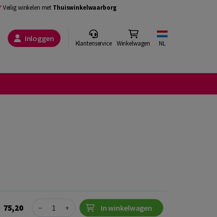
Veilig winkelen met
Thuiswinkelwaarborg
Inloggen
Klantenservice
Winkelwagen
NL
Quantity
75,20
−
+
In winkelwagen