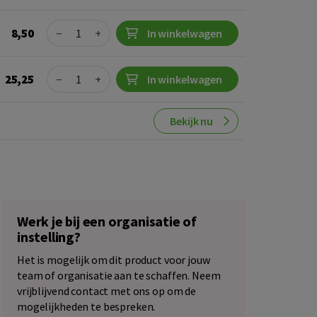
Quantity
8,50
−
+
In winkelwagen
Quantity
25,25
−
+
In winkelwagen
Bekijk nu
Werk je bij een organisatie of
instelling?
Het is mogelijk om dit product voor jouw
team of organisatie aan te schaffen. Neem
vrijblijvend contact met ons op om de
mogelijkheden te bespreken.