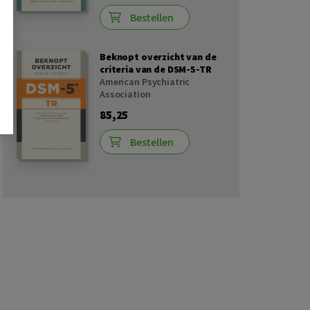
Bestellen
Beknopt overzicht van de
criteria van de DSM-5-TR
American Psychiatric
Association
85,25
Bestellen