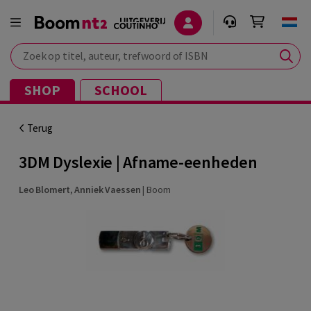
Zoek op titel, auteur, trefwoord of ISBN
SHOP
SCHOOL
Terug
3DM Dyslexie | Afname-eenheden
Leo Blomert
,
Anniek Vaessen
|
Boom