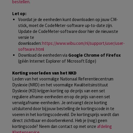
bestellen
.
Let op:
Voordat je de eenheden kunt downloaden op jouw CM-
stick, moet de CodeMeter-software up-to-date zijn.
Update de CodeMeter-software door hier de nieuwste
versie te
downloaden:
https://www.wibu.com/nl/support/user/user-
software.html
Download de eenheden via
Google C
hrome of Firefox
(géén Internet Explorer of Microsoft Edge)
Korting voor leden van het NKD
Leden van het voormalige Nationaal Referentiecentrum
Dyslexie (NRD) en het voormalige Kwaliteitsinstituut
Dyslexie (KD) krijgen korting op de prijs van een set
reguliere afname-eenheden en op de prijs van een set
vervolgafname-eenheden. Je ontvangt deze korting
uitsluitend door bij jouw bestelling de kortingscode in te
voeren in het kortingscodeveld. De kortingsprijs wordt dan
direct zichtbaar en doorberekend. Heb je (nog) geen
kortingscode? Neem dan contact op met onze
afdeling
Klantenservice
.