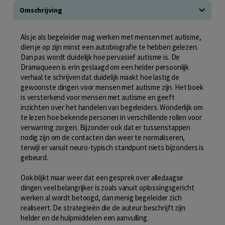
Omschrijving
Als je als begeleider mag werken met mensen met autisme,
dien je op zijn minst een autobiografie te hebben gelezen.
Dan pas wordt duidelijk hoe pervasief autisme is. De
Dramaqueen is erin geslaagd om een helder persoonlijk
verhaal te schrijven dat duidelijk maakt hoe lastig de
gewoonste dingen voor mensen met autisme zijn. Het boek
is versterkend voor mensen met autisme en geeft
inzichten over het handelen van begeleiders. Wonderlijk om
te lezen hoe bekende personen in verschillende rollen voor
verwarring zorgen. Bijzonder ook dat er tussenstappen
nodig zijn om de contacten dan weer te normaliseren,
terwijl er vanuit neuro-typisch standpunt niets bijzonders is
gebeurd.
Ook blijkt maar weer dat een gesprek over alledaagse
dingen veel belangrijker is zoals vanuit oplossingsgericht
werken al wordt betoogd, dan menig begeleider zich
realiseert. De strategieën die de auteur beschrijft zijn
helder en de hulpmiddelen een aanvulling.