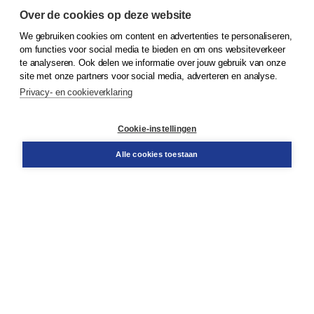
Over de cookies op deze website
We gebruiken cookies om content en advertenties te personaliseren,
om functies voor social media te bieden en om ons websiteverkeer
© 2026
Koninklijke Boom uitgevers
te analyseren. Ook delen we informatie over jouw gebruik van onze
site met onze partners voor social media, adverteren en analyse.
Privacy- en cookieverklaring
Klantenservice
Cookie-instellingen
Support
Bestellen
Alle cookies toestaan
​Retourneren
Docentenservice
Contact
Over Boom NT2
Over ons
Partners
Advies op maat